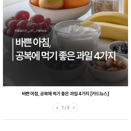
바쁜 아침, 공복에 먹기 좋은 과일 4가지 [카드뉴스]
<
1 / 3
>