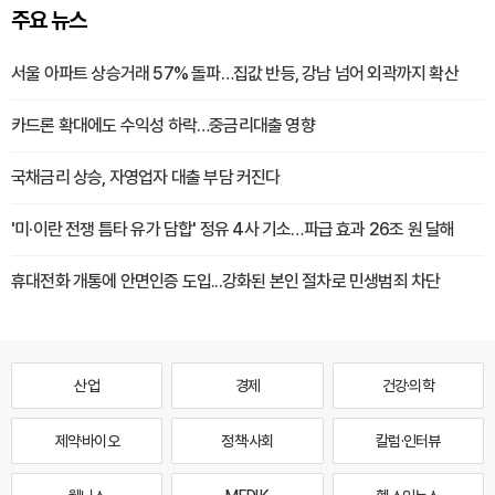
주요 뉴스
서울 아파트 상승거래 57% 돌파…집값 반등, 강남 넘어 외곽까지 확산
카드론 확대에도 수익성 하락…중금리대출 영향
국채금리 상승, 자영업자 대출 부담 커진다
'미·이란 전쟁 틈타 유가 담합' 정유 4사 기소…파급 효과 26조 원 달해
휴대전화 개통에 안면인증 도입...강화된 본인 절차로 민생범죄 차단
산업
경제
건강·의학
제약·바이오
정책·사회
칼럼·인터뷰