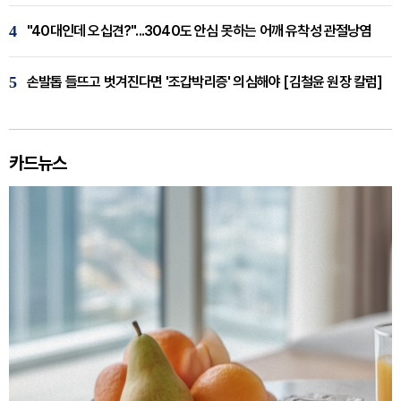
4
"40대인데 오십견?"...3040도 안심 못하는 어깨 유착성 관절낭염
5
손발톱 들뜨고 벗겨진다면 '조갑박리증' 의심해야 [김철윤 원장 칼럼]
카드뉴스