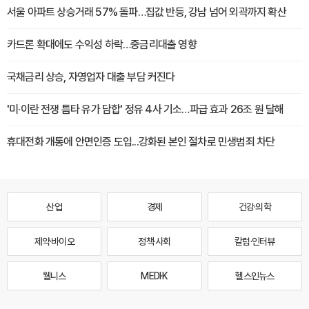
서울 아파트 상승거래 57% 돌파…집값 반등, 강남 넘어 외곽까지 확산
카드론 확대에도 수익성 하락…중금리대출 영향
국채금리 상승, 자영업자 대출 부담 커진다
'미·이란 전쟁 틈타 유가 담합' 정유 4사 기소…파급 효과 26조 원 달해
휴대전화 개통에 안면인증 도입...강화된 본인 절차로 민생범죄 차단
산업
경제
건강·의학
제약·바이오
정책·사회
칼럼·인터뷰
웰니스
MEDI·K
헬스인뉴스