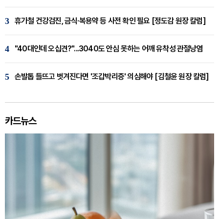
3
휴가철 건강검진, 금식·복용약 등 사전 확인 필요 [정도감 원장 칼럼]
4
"40대인데 오십견?"...3040도 안심 못하는 어깨 유착성 관절낭염
5
손발톱 들뜨고 벗겨진다면 '조갑박리증' 의심해야 [김철윤 원장 칼럼]
카드뉴스