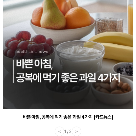
바쁜 아침, 공복에 먹기 좋은 과일 4가지 [카드뉴스]
<
1 / 3
>