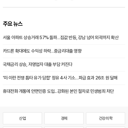
주요 뉴스
서울 아파트 상승거래 57% 돌파…집값 반등, 강남 넘어 외곽까지 확산
카드론 확대에도 수익성 하락…중금리대출 영향
국채금리 상승, 자영업자 대출 부담 커진다
'미·이란 전쟁 틈타 유가 담합' 정유 4사 기소…파급 효과 26조 원 달해
휴대전화 개통에 안면인증 도입...강화된 본인 절차로 민생범죄 차단
산업
경제
건강·의학