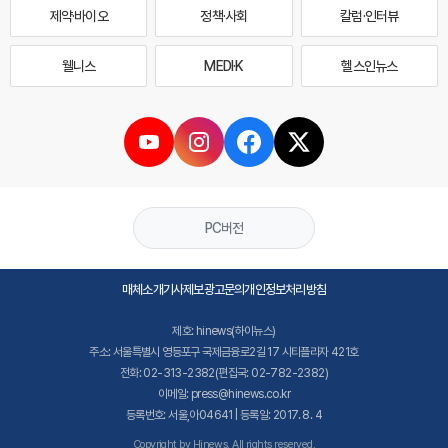
제약·바이오
정책·사회
칼럼·인터뷰
웰니스
MEDI·K
헬스인뉴스
PC버전
매체소개
기사제보
광고문의
개인정보처리방침
제호: hinews(하이뉴스)
주소: 서울특별시 영등포구 국제금융로2길 17 시티플라자 421호
전화: 02-313-2382(편집국: 02-782-2382)
이메일: press@hinews.co.kr
등록번호: 서울,아04641 | 등록일: 2017. 8. 4
Copyright by Hinews. All rights reserved.