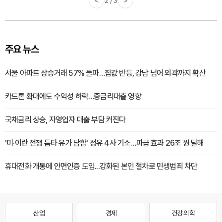
<
3 / 3
>
주요 뉴스
서울 아파트 상승거래 57% 돌파…집값 반등, 강남 넘어 외곽까지 확산
카드론 확대에도 수익성 하락…중금리대출 영향
국채금리 상승, 자영업자 대출 부담 커진다
'미·이란 전쟁 틈타 유가 담합' 정유 4사 기소…파급 효과 26조 원 달해
휴대전화 개통에 안면인증 도입...강화된 본인 절차로 민생범죄 차단
산업
경제
건강·의학