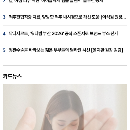
2
킵, 아침 피부 위한 '하이알차저 앰플 클렌저' 솔루션 공개
3
척추관협착증 치료, 양방향 척추 내시경으로 개선 도움 [이석원 원장 칼럼]
4
닥터자르트, '워터밤 부산 2026' 공식 스폰서로 브랜드 부스 전개
5
정관수술을 바라보는 젊은 부부들의 달라진 시선 [윤지환 원장 칼럼]
카드뉴스