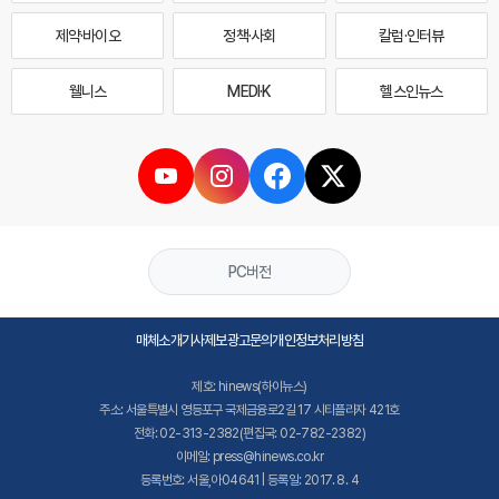
제약·바이오
정책·사회
칼럼·인터뷰
웰니스
MEDI·K
헬스인뉴스
PC버전
매체소개
기사제보
광고문의
개인정보처리방침
제호: hinews(하이뉴스)
주소: 서울특별시 영등포구 국제금융로2길 17 시티플라자 421호
전화: 02-313-2382(편집국: 02-782-2382)
이메일: press@hinews.co.kr
등록번호: 서울,아04641 | 등록일: 2017. 8. 4