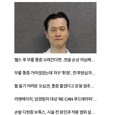
헬스 후 무릎 통증 오래간다면...연골 손상 의심해야 [김상범 원장 칼럼]
무릎 통증 가라앉았는데 자꾸 '휘청'...전·후방십자인대 파열 확인해야 [곽우경 원장 칼럼]
팔 들기 어려운 오십견, 통증 줄었다고 운동 멈추면 안 되는 이유 [이병욱 원장 칼럼]
리엔에이치, 암경험자 대상 ‘RE:CAN 푸드테라피’ 운영
손발 다한증 보톡스, 시술 전 원인과 적용 범위 살펴야 [강윤일 원장 칼럼]