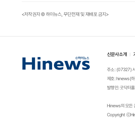
<저작권자 © 하이뉴스, 무단전재 및 재배포 금지>
신문사소개
주소: (07327)
제호: hinews(하
발행인: 굿닥터홀딩
Hinews의 모
Copyright ⓒHin