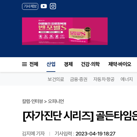
기사제보
[자가진단 시리즈] 골든타임은 7
전체
산업
경제
건강·의학
제약·바이오
보건의료
금융·증권
자동차·항공
에너지
칼럼·인터뷰 > 오피니언
[자가진단 시리즈] 골든타임은 
김지예 기자
기사입력 :
2023-04-19 18:27