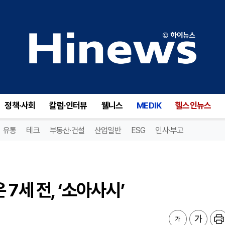
세 전, ‘소아사시’
정책·사회
칼럼·인터뷰
웰니스
MEDIK
헬스인뉴스
유통
테크
부동산·건설
산업일반
ESG
인사·부고
7세 전, ‘소아사시’