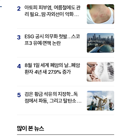
아토피 피부염, 여름철에도 관
2
리 필요...땀·자외선이 악화 요
인
ESG 공시 의무화 첫발…스코
3
프3 유예·면책 논란
8월 1일 세계 폐암의 날...폐암
4
환자 4년 새 27.9% 증가
검은 황금 석유의 지정학...독
5
점에서 파동, 그리고 탈탄소 패
권까지
많이 본 뉴스