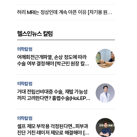
허리 MRI는 정상인데 계속 아픈 이유 [차기용 원장 칼럼]
헬스인뉴스 칼럼
의학칼럼
어깨회전근개파열, 손상 정도에 따라
수술 여부 결정해야 [박근민 원장 칼
럼]
의학칼럼
거대 전립선비대증 수술, 재발 가능성
까지 고려한다면? 홀렙수술(HoLEP)
의 원리와 선택 기준 [길건 원장 칼럼]
의학칼럼
셀프 제모 부작용 걱정된다면...피부과
진단 거친 레이저 제모로 해결해야 [변