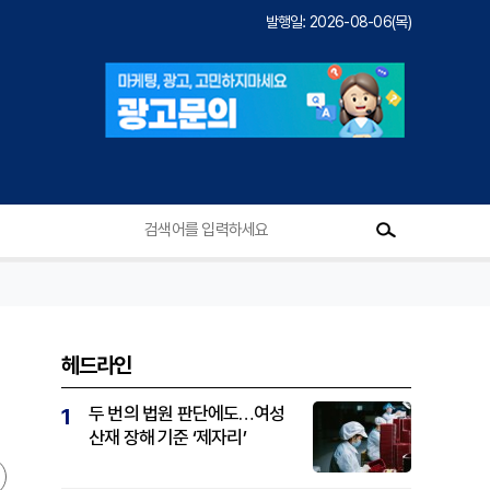
발행일: 2026-08-06(목)
헤드라인
두 번의 법원 판단에도…여성
1
산재 장해 기준 ‘제자리’