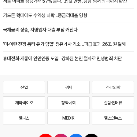
서울 아파트 상승거래 57% 돌파…집값 반등, 강남 넘어 외곽까지 확산
카드론 확대에도 수익성 하락…중금리대출 영향
국채금리 상승, 자영업자 대출 부담 커진다
'미·이란 전쟁 틈타 유가 담합' 정유 4사 기소…파급 효과 26조 원 달해
휴대전화 개통에 안면인증 도입...강화된 본인 절차로 민생범죄 차단
산업
경제
건강·의학
제약·바이오
정책·사회
칼럼·인터뷰
웰니스
MEDI·K
헬스인뉴스