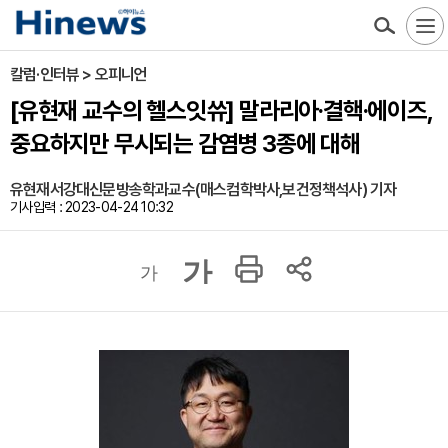
칼럼·인터뷰 > 오피니언
[유현재 교수의 헬스잇쓔] 말라리아·결핵·에이즈,
중요하지만 무시되는 감염병 3종에 대해
유현재서강대신문방송학과교수(매스컴학박사,보건정책석사) 기자
기사입력 : 2023-04-24 10:32
가
가