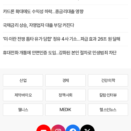
카드론 확대에도 수익성 하락…중금리대출 영향
국채금리 상승, 자영업자 대출 부담 커진다
'미·이란 전쟁 틈타 유가 담합' 정유 4사 기소…파급 효과 26조 원 달해
휴대전화 개통에 안면인증 도입...강화된 본인 절차로 민생범죄 차단
산업
경제
건강·의학
제약·바이오
정책·사회
칼럼·인터뷰
웰니스
MEDI·K
헬스인뉴스