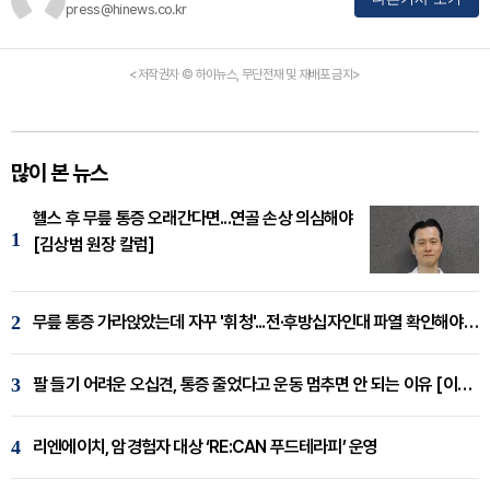
press@hinews.co.kr
<저작권자 © 하이뉴스, 무단전재 및 재배포 금지>
많이 본 뉴스
헬스 후 무릎 통증 오래간다면...연골 손상 의심해야
1
[김상범 원장 칼럼]
2
무릎 통증 가라앉았는데 자꾸 '휘청'...전·후방십자인대 파열 확인해야 [곽우경 원장 칼럼]
3
팔 들기 어려운 오십견, 통증 줄었다고 운동 멈추면 안 되는 이유 [이병욱 원장 칼럼]
4
리엔에이치, 암경험자 대상 ‘RE:CAN 푸드테라피’ 운영