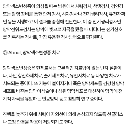
망막색소변성증이 의심될 때는 병원에서 시력검사, 색맹검사, 검안경
또는 촬영 장비를 통한 안저 검사, 시야검사나 전기생리검사, 유전자확
인 등을 시행하고 이 결과를 종합해 진단한다. 이 중 전기생리검사인
망막전위도검사는 망막에 빛으로 자극을 줬을 때 나타나는 전기신호
를 기록하는 검사로, 가장 유용한 검사방법으로 평가된다.
◎ About, 망막색소변성증 치료
망막색소변성증은 현제로서는 근본적인 치료법이 없는 난치 질환이
다. 다만 항산화제치료, 줄기세포치료, 유전자치료 등 다양한 치료가
시도되는 중이다. 또 기능이 떨어지거나 죽은 망막세포를 건강한 망막
세포로 바꾸는 망막이식술이나 상된 망막세포를 대신하여 망막에 전
기적 자극을 유발하는 인공망막 등도 활발히 연구 중이다.
진행을 늦추기 위해 시력이 자외선에 의해 손상되지 않도록 선글라스
나 교정 안경을 착용이 처방되기도 한다.