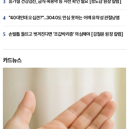
3
휴가철 건강검진, 금식·복용약 등 사전 확인 필요 [정도감 원장 칼럼]
4
"40대인데 오십견?"...3040도 안심 못하는 어깨 유착성 관절낭염
5
손발톱 들뜨고 벗겨진다면 '조갑박리증' 의심해야 [김철윤 원장 칼럼]
카드뉴스