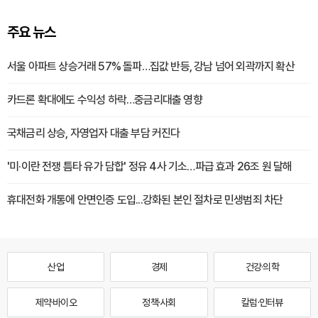
주요 뉴스
서울 아파트 상승거래 57% 돌파…집값 반등, 강남 넘어 외곽까지 확산
카드론 확대에도 수익성 하락…중금리대출 영향
국채금리 상승, 자영업자 대출 부담 커진다
'미·이란 전쟁 틈타 유가 담합' 정유 4사 기소…파급 효과 26조 원 달해
휴대전화 개통에 안면인증 도입...강화된 본인 절차로 민생범죄 차단
산업
경제
건강·의학
제약·바이오
정책·사회
칼럼·인터뷰