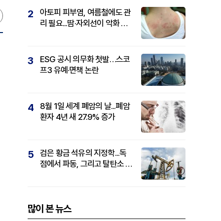
아토피 피부염, 여름철에도 관
2
리 필요...땀·자외선이 악화 요
인
ESG 공시 의무화 첫발…스코
3
프3 유예·면책 논란
8월 1일 세계 폐암의 날...폐암
4
환자 4년 새 27.9% 증가
검은 황금 석유의 지정학...독
5
점에서 파동, 그리고 탈탄소 패
권까지
많이 본 뉴스