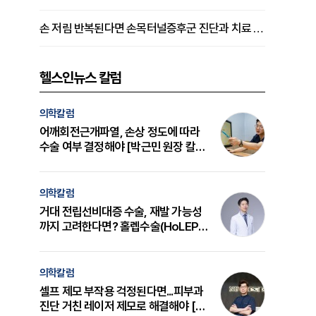
손 저림 반복된다면 손목터널증후군 진단과 치료 시기 살펴야 [김동현 원장 칼럼]
헬스인뉴스 칼럼
의학칼럼
어깨회전근개파열, 손상 정도에 따라
수술 여부 결정해야 [박근민 원장 칼
럼]
의학칼럼
거대 전립선비대증 수술, 재발 가능성
까지 고려한다면? 홀렙수술(HoLEP)
의 원리와 선택 기준 [길건 원장 칼럼]
의학칼럼
셀프 제모 부작용 걱정된다면...피부과
진단 거친 레이저 제모로 해결해야 [변