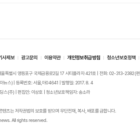
기사제보
광고문의
이용약관
개인정보취급방침
청소년보호정책
 서울특별시 영등포구 국제금융로2길 17 시티플라자 421호 | 전화: 02-313-2382(편집국: 
이뉴스) | 등록번호: 서울,아04641 | 발행일: 2017. 8. 4
스(주) | 편집인: 이상호 | 청소년보호책임자: 송소라
든 콘텐츠는 저작권법의 보호를 받으며 무단전재, 복사, 배포를 금합니다.
ews. All rights reserved.