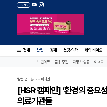
기사제보
[HSR 캠페인] ‘환경의 중요
전체
산업
경제
건강·의학
제약·바이오
보건의료
금융·증권
자동차·항공
에너지
칼럼·인터뷰 > 오피니언
[HSR 캠페인] ‘환경의 중
의료기관들