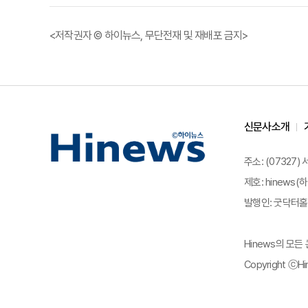
<저작권자 © 하이뉴스, 무단전재 및 재배포 금지>
신문사소개
주소: (07327)
제호: hinews(하
발행인: 굿닥터홀딩
Hinews의 모
Copyright ⓒHin