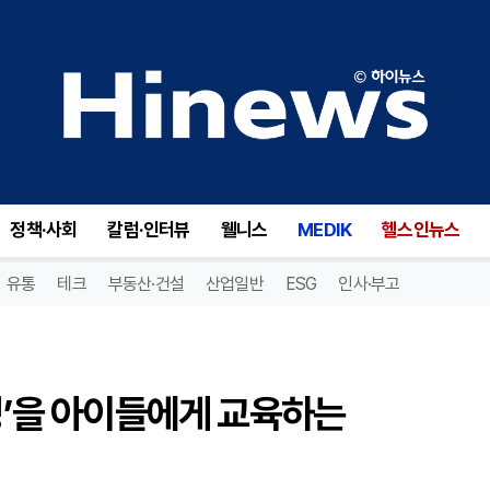
성’을 아이들에게 교육하는 의료기관들
정책·사회
칼럼·인터뷰
웰니스
MEDIK
헬스인뉴스
유통
테크
부동산·건설
산업일반
ESG
인사·부고
요성’을 아이들에게 교육하는