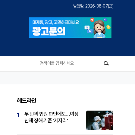
발행일: 2026-08-07(금)
헤드라인
두 번의 법원 판단에도…여성
1
산재 장해 기준 ‘제자리’