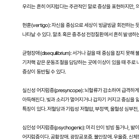
우리는 흔히 어지럽다는 주관적인 말로 증상을 표현하지만, 의
현훈(vertigo): 자신을 중심으로 세상이 빙글빙글 회전하는
나타날 수 있다. 말초 혹은 중추성 전정질환에서 흔히 발생하
균형장애(disequilibrium): 서거나 걸을 때 중심을 잡
기저핵 같은 운동조절을 담당하는 곳에 이상이 있을 때 주로 나
증상이 동반될 수 있다.
실신성 어지럼증(presyncope): 뇌혈류가 감소하여 급격
아득해진다. 빛과 소리가 멀어지거나 갑자기 커지고 중심을 잃
특징이 있다. 저혈당과 기립성 저혈압, 부정맥, 울혈성 심부전
심인성 어지럼증(psychogenic): 머리 안이 빙빙 돌거나,
어지럼증이다. 공황장애, 광장공포증, 불안장애, 우울증, 신체형장애