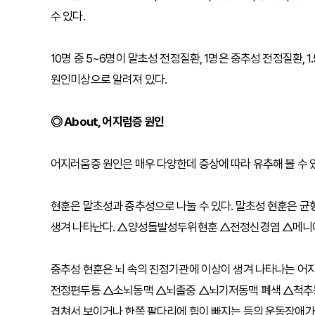
수 있다.
10명 중 5~6명이 말초성 전정질환, 1명은 중추성 전정질환,
원인미상으로 알려져 있다.
◎ About, 어지럼증 원인
어지러움증 원인은 매우 다양한데 증상에 따라 유추해 볼 수 
현훈은 말초성과 중추성으로 나눌 수 있다. 말초성 현훈은 균
생겨 나타난다. △양성돌발성두위현훈 △전정신경염 △메니에
중추성 현훈은 뇌 속의 진정기관에 이상이 생겨 나타나는 어지
전정편두통 △소뇌동맥 △뇌졸중 △뇌기저동맥 폐색 △척추동
겹쳐서 보이거나 한쪽 팔다리에 힘이 빠지는 등의 운동장애가