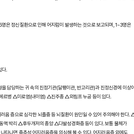
 1.5명은 정신질환으로 인해 어지럼이 발생하는 것으로 보고되며, 1~3명은
있다.
형을 담당하는 귀 속의 진정기관(달팽이관, 반고리관)과 진정신경에 이상
르병 △미로염(내이염) △진주종 △외림프 누공 등이 있다.
러움 증으로 심각한 뇌졸중 등 뇌질환이 원인일 수 있어 주의해야 한다. 
맥 박리 △후두개저의 종양 △다발성경화증 등이 있다. 보통 물체가
 나타나면 중추성 어지러움증을 의심해 볼 수 있다. 어지러움증 외에도