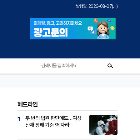
발행일: 2026-08-07(금)
헤드라인
두 번의 법원 판단에도…여성
1
산재 장해 기준 ‘제자리’