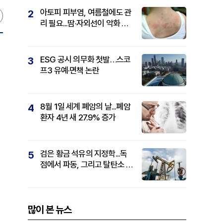
아토피 피부염, 여름철에도 관
2
리 필요...땀·자외선이 악화 요
인
ESG 공시 의무화 첫발…스코
3
프3 유예·면책 논란
8월 1일 세계 폐암의 날...폐암
4
환자 4년 새 27.9% 증가
검은 황금 석유의 지정학...독
5
점에서 파동, 그리고 탈탄소 패
권까지
많이 본 뉴스