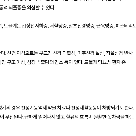
맥 뇌졸중을 의심할 수 있다.
며, 드물게는 갑상선저하증, 저혈당증, 말초신경병증, 근육병증, 히스테리
다. 신경 이상으로는 부교감 신경 과활성, 미주신경 실신, 자율신경 반사
심장 구조 이상, 심장 박출량의 감소 등이 있다. 드물게 당뇨병 환자 중
급성기의 경우 진정기능억제 약물 치료나 진정재활운동이 처방되기도 한다.
이 우선된다. 급하게 일어나지 않고 혈류의 흐름이 원활한 옷차림을 하는