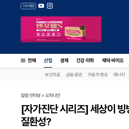
기사제보
전체
산업
경제
건강·의학
제약·바이오
보건의료
금융·증권
자동차·항공
에너지
칼럼·인터뷰 > 오피니언
[자가진단 시리즈] 세상이 빙빙
질환성?