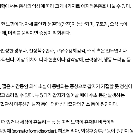
학에서는 증상의 양상에 따라 크게 4가지로 어지러움증을 나눌 수 있다.
 듯한 느낌이다. 자세 불안과 눈떨림(안진)이 동반되며, 구토감, 오심 등이
는데, 머리를 움직이면 증상이 악화된다.
지 못해 불안정한 경우다. 전정척수반사, 고유수용체감각, 소뇌 혹은 전두엽이나
타난다. 이상 위치에 따라 현훈이나 감각장애, 근력장애, 행동 느려짐 등
하게, 짧은 시간동안 의식 소실이 동반되는 증상으로 갑자기 기절할 듯 정신이
고 쓰러질 수 있다. 누웠다가 갑자기 일어날 때에 수초 동안 발생하는
, 혈관성 미주신경 발작 등에 의한 심박출량의 감소 등이 원인이다.
 발이 떠 있거나 세상이 흔들리는 등 등 여러 느낌이 혼재된 비특이적
(somatoform disorder), 히스테리아, 외상후증후군 등이 원인이 