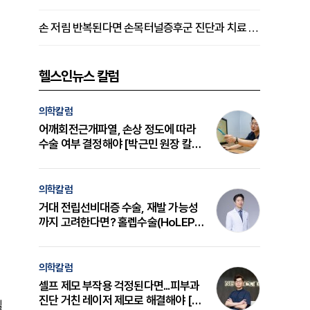
손 저림 반복된다면 손목터널증후군 진단과 치료 시기 살펴야 [김동현 원장 칼럼]
헬스인뉴스 칼럼
의학칼럼
어깨회전근개파열, 손상 정도에 따라
수술 여부 결정해야 [박근민 원장 칼
럼]
의학칼럼
거대 전립선비대증 수술, 재발 가능성
까지 고려한다면? 홀렙수술(HoLEP)
의 원리와 선택 기준 [길건 원장 칼럼]
의학칼럼
셀프 제모 부작용 걱정된다면...피부과
진단 거친 레이저 제모로 해결해야 [변
될