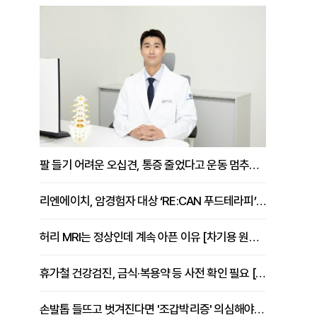
팔 들기 어려운 오십견, 통증 줄었다고 운동 멈추면 안 되는 이유 [이병욱 원장 칼럼]
리엔에이치, 암경험자 대상 ‘RE:CAN 푸드테라피’ 운영
허리 MRI는 정상인데 계속 아픈 이유 [차기용 원장 칼럼]
휴가철 건강검진, 금식·복용약 등 사전 확인 필요 [정도감 원장 칼럼]
손발톱 들뜨고 벗겨진다면 '조갑박리증' 의심해야 [김철윤 원장 칼럼]