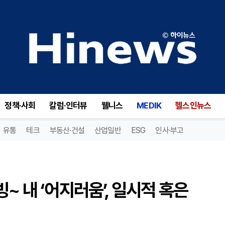
[자가진단 시리즈] 세상이 빙빙~ 내 ‘어지러움’, 일시적 혹은 질환성?
정책·사회
칼럼·인터뷰
웰니스
MEDIK
헬스인뉴스
유통
테크
부동산·건설
산업일반
ESG
인사·부고
~ 내 ‘어지러움’, 일시적 혹은