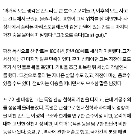
‘과거의 모든 생각은 칸트라는 큰 호수로 모여들고, 이후의 모든 사고
는 칸트에서 근원된 물줄기’라는 표현이 그의 위치를 잘 대변한다. 사
상계에서 플라톤 아리스토텔레스와 같은 반열에 있는 칸트는 마지막
거친 숨을 몰아쉬며 말했다. “그것으로 좋다(Es ist gut).”
평생 독신으로 산 칸트는 1804년, 향년 80세로 세상과 이별했다. 그가
세상에 남긴 마지막 말은 만족이었다. 혼미 상태이던 그는 직전에 포도
주가 섞인 물로 목을 축였다. 기력을 조금 회복한 뒤 세상과 작별인사
를 했다. ‘그것으로 좋다’는 지나온 삶일 수도 있고, 직전에 마신 음료수
였을 수도 있다. 철학자는 이승을 떠나면서도 모호한 말을 남겼다.
프로이센 태생인 그는 독일 관념 철학의 기반을 다지고, 근대 계몽주의
를 정점에 올려놓았다. 폭넓은 관점으로 현대철학과 과학에도 영향력
을 미친 칸트는 이성의 구조와 한계를 연구한 순수이성 비판, 윤리학에
대해 고민한 실천이성 비판, 미학과 목적론 등을 탐구한 판단력 비판
등을 내놨다. 종교, 법, 역사에 관한 저술도 했고, 국가간의 분쟁 해결