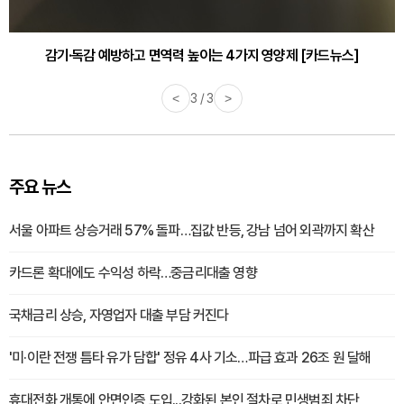
감기·독감 예방하고 면역력 높이는 4가지 영양제 [카드뉴스]
<
3 / 3
>
주요 뉴스
서울 아파트 상승거래 57% 돌파…집값 반등, 강남 넘어 외곽까지 확산
카드론 확대에도 수익성 하락…중금리대출 영향
국채금리 상승, 자영업자 대출 부담 커진다
'미·이란 전쟁 틈타 유가 담합' 정유 4사 기소…파급 효과 26조 원 달해
휴대전화 개통에 안면인증 도입...강화된 본인 절차로 민생범죄 차단