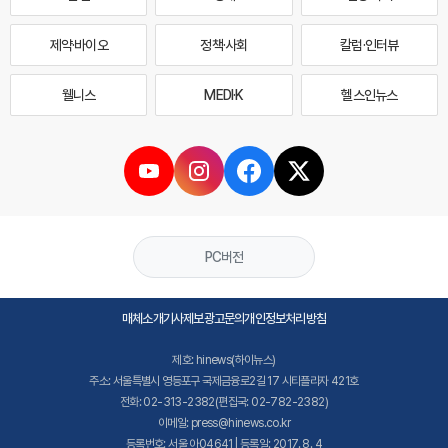
제약·바이오
정책·사회
칼럼·인터뷰
웰니스
MEDI·K
헬스인뉴스
PC버전
매체소개
기사제보
광고문의
개인정보처리방침
제호: hinews(하이뉴스)
주소: 서울특별시 영등포구 국제금융로2길 17 시티플라자 421호
전화: 02-313-2382(편집국: 02-782-2382)
이메일: press@hinews.co.kr
등록번호: 서울,아04641 | 등록일: 2017. 8. 4