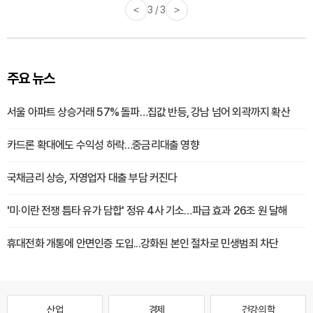
<
3 / 3
>
주요 뉴스
서울 아파트 상승거래 57% 돌파…집값 반등, 강남 넘어 외곽까지 확산
카드론 확대에도 수익성 하락…중금리대출 영향
국채금리 상승, 자영업자 대출 부담 커진다
'미·이란 전쟁 틈타 유가 담합' 정유 4사 기소…파급 효과 26조 원 달해
휴대전화 개통에 안면인증 도입...강화된 본인 절차로 민생범죄 차단
산업
경제
건강·의학