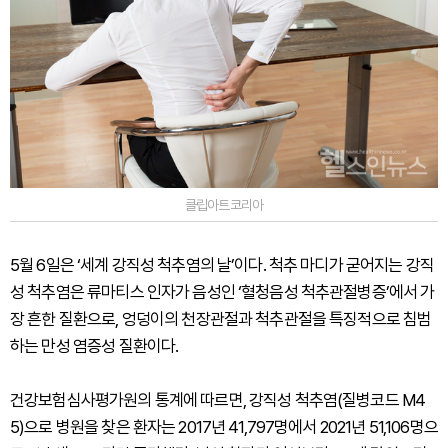
클립아트코리아
5월 6일은 ‘세계 강직성 척추염의 날’이다. 척추 마디가 굳어지는 강직
성 척추염은 류마티스 인자가 음성인 ‘혈청음성 척추관절병증’에서 가
장 흔한 질환으로, 엉덩이의 천장관절과 척추관절을 특징적으로 침범
하는 만성 염증성 질환이다.
건강보험심사평가원의 통계에 따르면, 강직성 척추염(질병코드 M4
5)으로 병원을 찾은 환자는 2017년 41,797명에서 2021년 51,106명으