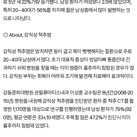
로 5년 새 22%가량 증가했다. 남성 환자가 여성보다 2.5배 많았으며,
특히 20~40대가 56%를 차지해 젊은 남성층에서 많이 발병하는 것
으로 나타났다.
◎ About, 강직성 척추염
강직성 척추염은 방치하면 등이 굽고 목이 뻣뻣해지는 질환으로 주로
20~40대 남성에서 많다. 초기 대표적 증상이 엉덩이뼈 통증인데 간
과하기 쉬워 병원을 찾을 때는 이미 염증이 흉추까지 침범된 경우가 많
다. 강직된 부위는 회복이 어려워 조기에 발견해 치료해야 효과적이다.
강동경희대병원 관절류마티스내과 이상훈 교수팀은 8년간(2008-20
15년) 병원을 내원해 강직성 척추염을 진단받은 환자 중 척추 CT를 촬
영한 1,170명을 대상으로 연구를 진행하였는데 남성 환자가 79%(92
0명), 평균 연령은 33±10세였다. 주목할 점은 47.2%가 진단시 이미
흉추까지 침범돼 있었다.