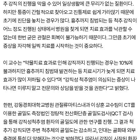
추 강직의 진행을 막을 수 있어 일상생활에 큰 무리가 없는 질환이다.
하지만 통증이 간헐적으로 찾아오고 진통제로 쉽게 가라앉기 때문에
초기에 진단을 놓치는 경우가 많다. 흉추까지 침범되는 등 척추 강직이
어느 정도 진행된 상태에서 병원을 찾게 되면 치료 효과를 낙관할 수
없는데 한번 굳은 관절은 회복이 불가능하기 때문이다. 그만큼 초기에
증상을 자각해 일찍 치료를 시작하는 것이 중요하다.
이 교수는 “약물치료 효과로 인해 강직까지 진행되는 경우는 10%에
불과하지만 흉추까지 침범돼 발견하는 등 치료시기가 늦게 되면 치료
효과가 많이 저하될 수 있다”며 “강직성 척추염이 의심되는 증상이 나
타나면 미루지 말고 전문의와 상담을 받을 것을 권한다”고 밝혔다.
한편, 강동경희대학교병원 관절류마티스내과 이상훈 교수팀이 CT를
이용한 골밀도 측정법인 정량적 전산화단층 골밀도검사(QCT 검사)
을 통해 강직성척추염 환자의 골밀도에 관한 연구를 진행. 그 결과 척
추가 강직되면 주변 척추체의 골밀도는 감소하고, 인대는 골화돼 외부
충격에 특히 더 약해지는 것으로 밝혀졌다. 따라서 강직이 시작된 환자