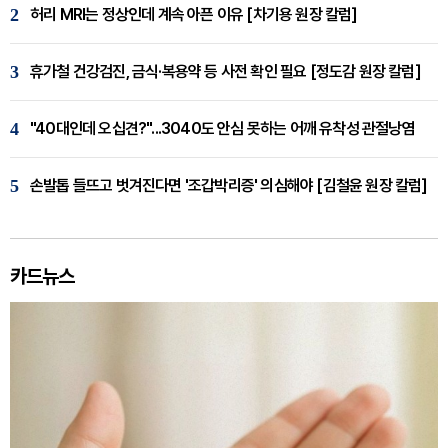
2
허리 MRI는 정상인데 계속 아픈 이유 [차기용 원장 칼럼]
3
휴가철 건강검진, 금식·복용약 등 사전 확인 필요 [정도감 원장 칼럼]
4
"40대인데 오십견?"...3040도 안심 못하는 어깨 유착성 관절낭염
5
손발톱 들뜨고 벗겨진다면 '조갑박리증' 의심해야 [김철윤 원장 칼럼]
카드뉴스