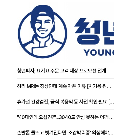
청년피자, 요기요 주문 고객 대상 프로모션 전개
허리 MRI는 정상인데 계속 아픈 이유 [차기용 원장 칼럼]
휴가철 건강검진, 금식·복용약 등 사전 확인 필요 [정도감 원장 칼럼]
"40대인데 오십견?"...3040도 안심 못하는 어깨 유착성 관절낭염
손발톱 들뜨고 벗겨진다면 '조갑박리증' 의심해야 [김철윤 원장 칼럼]