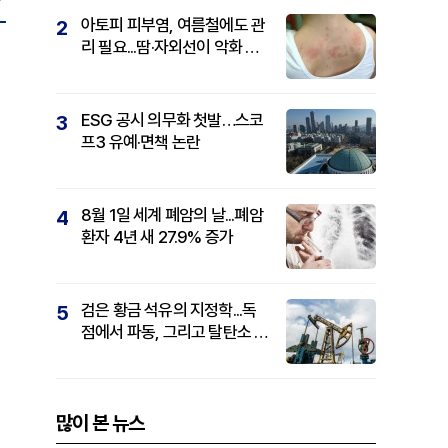
아토피 피부염, 여름철에도 관
2
리 필요...땀·자외선이 악화 요
인
ESG 공시 의무화 첫발…스코
3
프3 유예·면책 논란
8월 1일 세계 폐암의 날...폐암
4
환자 4년 새 27.9% 증가
검은 황금 석유의 지정학...독
5
점에서 파동, 그리고 탈탄소 패
권까지
많이 본 뉴스