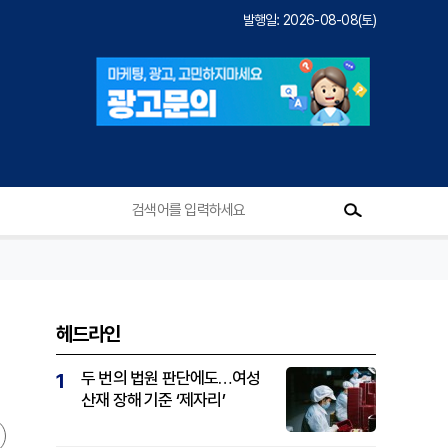
발행일: 2026-08-08(토)
헤드라인
두 번의 법원 판단에도…여성
1
산재 장해 기준 ‘제자리’