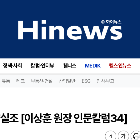
조 [이상훈 원장 인문칼럼34]
정책·사회
칼럼·인터뷰
웰니스
MEDIK
헬스인뉴스
유통
테크
부동산·건설
산업일반
ESG
인사·부고
실조 [이상훈 원장 인문칼럼34]