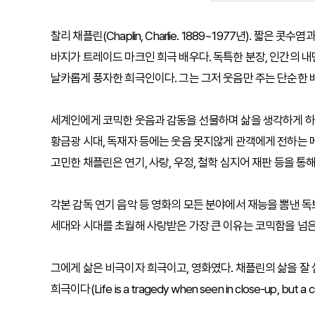
찰리 채플린(Chaplin, Charlie. 1889~1977년). 짧은
바지가 트레이드 마크인 희극 배우다. 독특한 분장, 인간의 내
날카롭게 풍자한 희극인이다. 그는 그저 웃음만 주는 단순한 배
세계인에게 코믹한 웃음과 감동을 선물하며 삶을 생각하게 하
황금광 시대, 독재자 등에는 웃음 못지않게 관객에게 전하는 
고민한 채플린은 연기, 사랑, 우정, 철학 심지어 재판 등을 통
각본 감독 연기 음악 등 영화의 모든 분야에서 재능을 뽐낸 
세대와 시대를 초월해 사랑받은 가장 큰 이유는 코믹함을 넘은
그에게 삶은 비극이자 희극이고, 영화였다. 채플린의 삶을 잘 
희극이다(Life is a tragedy when seen in close-up, but a c