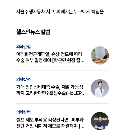
자율주행자동차 사고, 피해자는 누구에게 책임을 물을 수 있을까
헬스인뉴스 칼럼
의학칼럼
어깨회전근개파열, 손상 정도에 따라
수술 여부 결정해야 [박근민 원장 칼
럼]
아
의학칼럼
거대 전립선비대증 수술, 재발 가능성
까지 고려한다면? 홀렙수술(HoLEP)
의 원리와 선택 기준 [길건 원장 칼럼]
의학칼럼
고
셀프 제모 부작용 걱정된다면...피부과
진단 거친 레이저 제모로 해결해야 [변