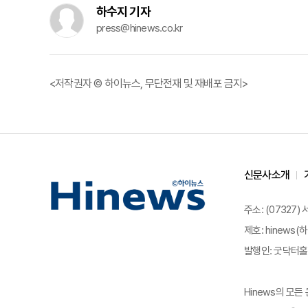
하수지 기자
press@hinews.co.kr
<저작권자 © 하이뉴스, 무단전재 및 재배포 금지>
신문사소개
주소: (07327)
제호: hinews(하
발행인: 굿닥터홀딩
Hinews의 모