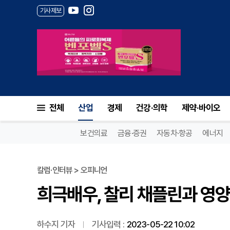
기사제보
희극배우, 찰리 채플린과 영양실
전체
산업
경제
건강·의학
제약·바이오
보건의료
금융·증권
자동차·항공
에너지
칼럼·인터뷰 > 오피니언
희극배우, 찰리 채플린과 영양
하수지 기자
기사입력 :
2023-05-22 10:02