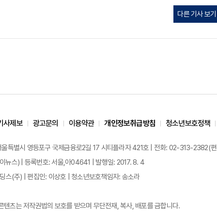
다른 기사 보기
기사제보
광고문의
이용약관
개인정보취급방침
청소년보호정책
 서울특별시 영등포구 국제금융로2길 17 시티플라자 421호 | 전화: 02-313-2382(편집국: 
이뉴스) | 등록번호: 서울,아04641 | 발행일: 2017. 8. 4
스(주) | 편집인: 이상호 | 청소년보호책임자: 송소라
든 콘텐츠는 저작권법의 보호를 받으며 무단전재, 복사, 배포를 금합니다.