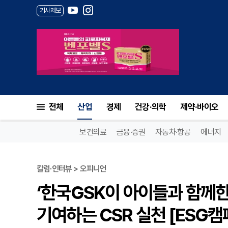
기사제보
전체
산업
경제
건강·의학
제약·바이오
보건의료
금융·증권
자동차·항공
에너지
칼럼·인터뷰 > 오피니언
‘한국GSK이 아이들과 함께한 
기여하는 CSR 실천 [ESG캠