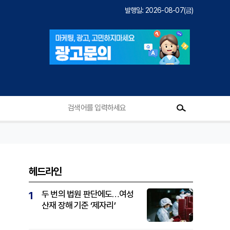
발행일: 2026-08-07(금)
헤드라인
두 번의 법원 판단에도…여성
1
산재 장해 기준 ‘제자리’