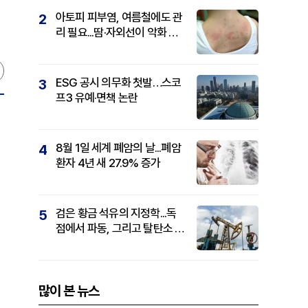
아토피 피부염, 여름철에도 관
2
리 필요...땀·자외선이 악화 요
인
ESG 공시 의무화 첫발…스코
3
프3 유예·면책 논란
8월 1일 세계 폐암의 날...폐암
4
환자 4년 새 27.9% 증가
검은 황금 석유의 지정학...독
5
점에서 파동, 그리고 탈탄소 패
권까지
많이 본 뉴스