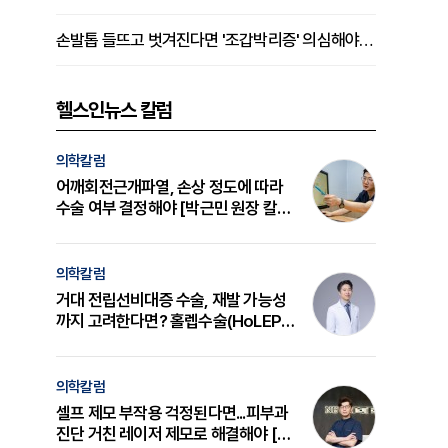
손발톱 들뜨고 벗겨진다면 '조갑박리증' 의심해야 [김철윤 원장 칼럼]
헬스인뉴스 칼럼
의학칼럼
어깨회전근개파열, 손상 정도에 따라
수술 여부 결정해야 [박근민 원장 칼
럼]
의학칼럼
거대 전립선비대증 수술, 재발 가능성
까지 고려한다면? 홀렙수술(HoLEP)
의 원리와 선택 기준 [길건 원장 칼럼]
의학칼럼
셀프 제모 부작용 걱정된다면...피부과
진단 거친 레이저 제모로 해결해야 [변