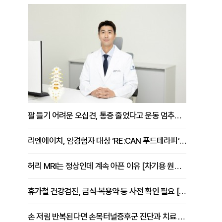
팔 들기 어려운 오십견, 통증 줄었다고 운동 멈추면 안 되는 이유 [이병욱 원장 칼럼]
리엔에이치, 암경험자 대상 ‘RE:CAN 푸드테라피’ 운영
허리 MRI는 정상인데 계속 아픈 이유 [차기용 원장 칼럼]
휴가철 건강검진, 금식·복용약 등 사전 확인 필요 [정도감 원장 칼럼]
손 저림 반복된다면 손목터널증후군 진단과 치료 시기 살펴야 [김동현 원장 칼럼]