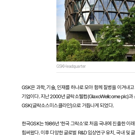
GSKHeadquarter
GSK은 과학, 기술, 인재를 하나로 모아 함께 질병을 이겨
기업이다. 지난 2000년 글락소웰컴(GlaxoWellcome plc)과
GSK(글락소스미스클라인)으로 거듭나게 되었다.
한국GSK는 1986년 ‘한국 그락소’로 처음 국내에 진출한 
힘써왔다. 이후 다양한 글로벌 R&D 임상연구 유치, 국내 및