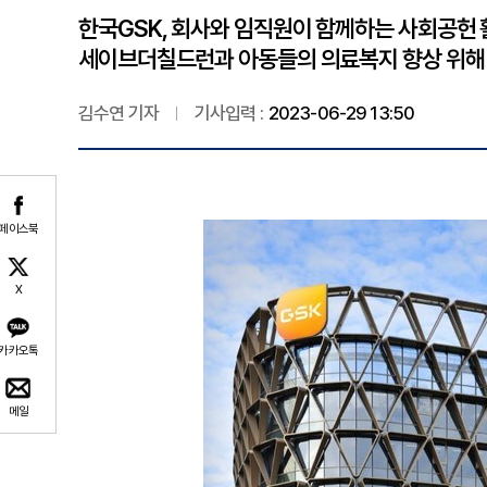
한국GSK, 회사와 임직원이 함께하는 사회공헌 
세이브더칠드런과 아동들의 의료복지 향상 위해 지
김수연 기자
기사입력 :
2023-06-29 13:50
페이스북
X
카카오톡
메일