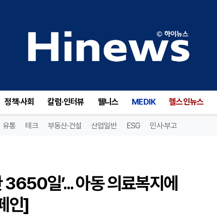
‘한국GSK이 아이들과 함께한 3650일’... 아동 의료복지에 기여하는 CSR 실천 [ESG캠페인]
정책·사회
칼럼·인터뷰
웰니스
MEDIK
헬스인뉴스
유통
테크
부동산·건설
산업일반
ESG
인사·부고
3650일’... 아동 의료복지에
페인]