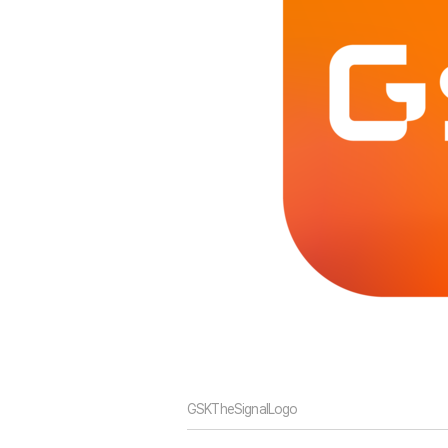
GSKTheSignalLogo