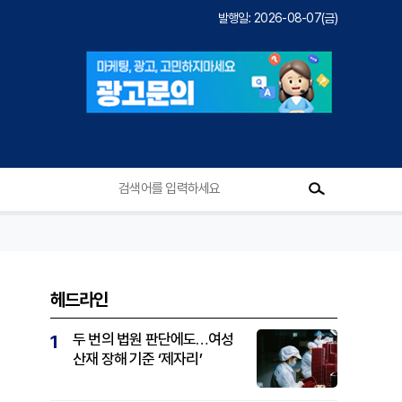
발행일: 2026-08-07(금)
헤드라인
두 번의 법원 판단에도…여성
1
산재 장해 기준 ‘제자리’