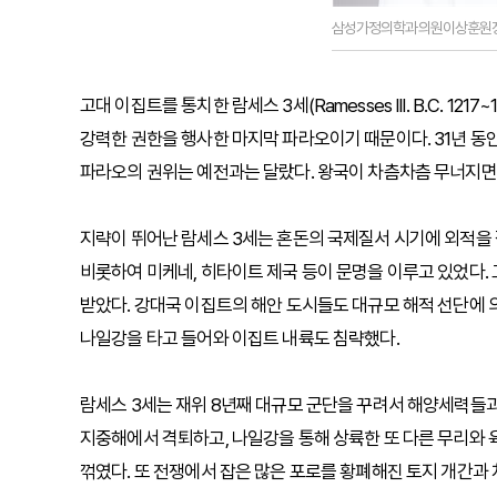
삼성가정의학과의원이상훈원
고대 이집트를 통치한 람세스 3세(Ramesses III. B.C. 1
강력한 권한을 행사한 마지막 파라오이기 때문이다. 31년 동
파라오의 권위는 예전과는 달랐다. 왕국이 차츰차츰 무너지면
지략이 뛰어난 람세스 3세는 혼돈의 국제질서 시기에 외적을
비롯하여 미케네, 히타이트 제국 등이 문명을 이루고 있었다.
받았다. 강대국 이집트의 해안 도시들도 대규모 해적 선단에 
나일강을 타고 들어와 이집트 내륙도 침략했다.
람세스 3세는 재위 8년째 대규모 군단을 꾸려서 해양세력들과
지중해에서 격퇴하고, 나일강을 통해 상륙한 또 다른 무리와 
꺾였다. 또 전쟁에서 잡은 많은 포로를 황폐해진 토지 개간과 