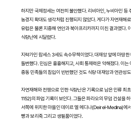
하지만 국제정세는 여전히 불안했다. 리비아인, 누비아인 등 
농경지 확대도 생각처럼 진행되지 않았다. 게다가 자연재해로 
유럽은 물론 지중해 연안과 북아프리카까지 미친 결과였다. 
식량난에 시달렸다.
지략가인 람세스 3세도 속수무책이었다. 대재앙 앞에 마땅한 
돌변했다. 민심은 흉흉해지고, 사회 통제력은 약해졌다. 이는
중동 민족들의 침입이 빈번했던 것도 식량 대재앙과 연관성도
자연재해와 전쟁으로 인한 식량난은 기록으로 남은 인류 최초의 ‘
1152)의 파업 기록이 보인다. 그들은 파라오의 무덤 건설을
서쪽에 위치한 마을인 데이르 엘 메디나(Deir el-Medin
빵과 보리죽 그리고 생필품이었다.