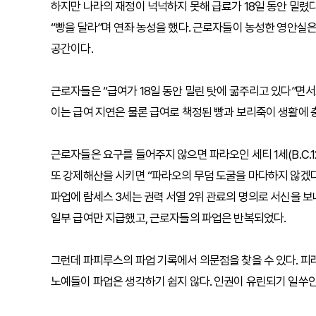
하지만 나라의 재정이 넉넉하지 못해 급료가 18일 동안 밀렸다
“빵을 달라”며 연좌 농성을 했다. 근로자들이 농성한 영안실
공간이다.
근로자들은 “급여가 18일 동안 밀린 탓에 굶주리고 있다”면서
이는 급여 지연은 물론 급여로 책정된 빵과 보리죽이 생활에
근로자들은 요구를 들어주지 않으면 파라오인 세티 1세(B.C.12
또 강제해산을 시키면 “파라오의 무덤 도굴을 마다하지 않겠
파업에 람세스 3세는 권력 서열 2위 관료의 명의로 서신을 
일부 급여만 지급했고, 근로자들의 파업은 반복되었다.
그런데 파피루스의 파업 기록에서 의문점을 찾을 수 있다. 피
노예들이 파업은 생각하기 쉽지 않다. 인권이 유린되기 일쑤