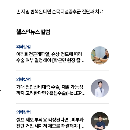
손 저림 반복된다면 손목터널증후군 진단과 치료 시기 살펴야 [김동현 원장 칼럼]
헬스인뉴스 칼럼
의학칼럼
어깨회전근개파열, 손상 정도에 따라
수술 여부 결정해야 [박근민 원장 칼
럼]
의학칼럼
거대 전립선비대증 수술, 재발 가능성
.
까지 고려한다면? 홀렙수술(HoLEP)
의 원리와 선택 기준 [길건 원장 칼럼]
의학칼럼
셀프 제모 부작용 걱정된다면...피부과
진단 거친 레이저 제모로 해결해야 [변