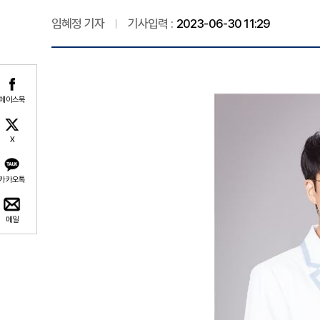
임혜정 기자
기사입력 :
2023-06-30 11:29
페이스북
X
카카오톡
메일