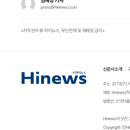
임혜정 기자
press@hinews.co.kr
<저작권자 © 하이뉴스, 무단전재 및 재배포 금지>
신문사소개
주소: (07327)
제호: hinews(하
발행인: 굿닥터홀딩
Hinews의 모
Copyright ⓒHin