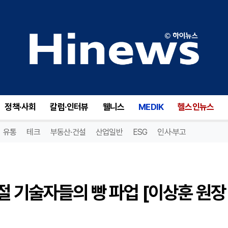
이집트 파라오 람세스 3세 시절 기술자들의 빵 파업 [이상훈 원장 인문칼럼41]
정책·사회
칼럼·인터뷰
웰니스
MEDIK
헬스인뉴스
유통
테크
부동산·건설
산업일반
ESG
인사·부고
절 기술자들의 빵 파업 [이상훈 원장