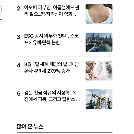
아토피 피부염, 여름철에도 관
2
리 필요...땀·자외선이 악화 요
인
ESG 공시 의무화 첫발…스코
3
프3 유예·면책 논란
8월 1일 세계 폐암의 날...폐암
4
환자 4년 새 27.9% 증가
검은 황금 석유의 지정학...독
5
점에서 파동, 그리고 탈탄소 패
권까지
많이 본 뉴스