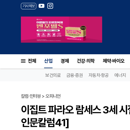
기사제보
전체
산업
경제
건강·의학
제약·바이오
보건의료
금융·증권
자동차·항공
에너지
칼럼·인터뷰 > 오피니언
이집트 파라오 람세스 3세 시
인문칼럼41]