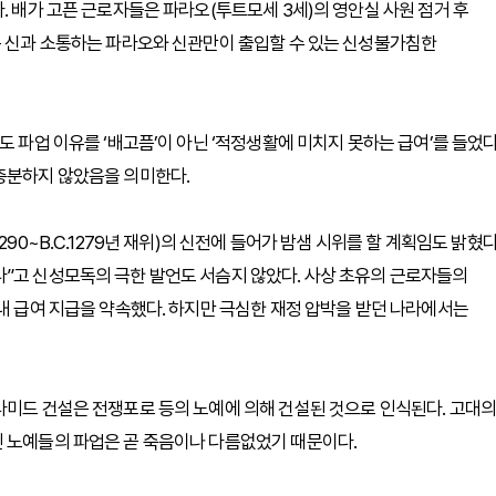
. 배가 고픈 근로자들은 파라오(투트모세 3세)의 영안실 사원 점거 후
은 신과 소통하는 파라오와 신관만이 출입할 수 있는 신성불가침한
도 파업 이유를 ‘배고픔’이 아닌 ‘적정생활에 미치지 못하는 급여’를 들었다
 충분하지 않았음을 의미한다.
90~B.C.1279년 재위)의 신전에 들어가 밤샘 시위를 할 계획임도 밝혔다
다”고 신성모독의 극한 발언도 서슴지 않았다. 사상 초유의 근로자들의
보내 급여 지급을 약속했다. 하지만 극심한 재정 압박을 받던 나라에서는
라미드 건설은 전쟁포로 등의 노예에 의해 건설된 것으로 인식된다. 고대의
인 노예들의 파업은 곧 죽음이나 다름없었기 때문이다.