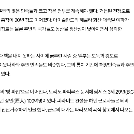
주변의 많은 민족들과 크고 작은 전투를 계속해야 했다. 거듭된 전쟁으로
흉작이 20년 정도 이어졌다. 아이슬란드의 헤클라 화산 대폭발 여파가
이집트는 물론 주변의 국가들도 농산물 생산성이 낮아지면서 심각한
대책을 내지 못하는 사이에 굶주린 사람 중 일부는 도둑과 강도로
 이웃나라와 주변 민족들도 비슷했다. 그의 통치 기간에 해양민족들과 주변
 있다.
빵 파업’으로 이어진다. 토리노 파피루스 문서에 람세스 3세 29년(B.C
 하던 장인(匠人) 100여명이었다. 피라미드 건설을 하던 근로자들은 테베
a)에서 집단거주하며 일을 했다. 근로의 대가는 파라오의 곡식 창고에서 나오는