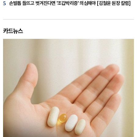
5
손발톱 들뜨고 벗겨진다면 '조갑박리증' 의심해야 [김철윤 원장 칼럼]
카드뉴스