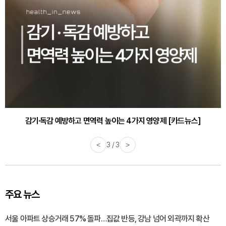
감기·독감 예방하고 면역력 높이는 4가지 영양제 [카드뉴스]
<
3 / 3
>
주요 뉴스
서울 아파트 상승거래 57% 돌파…집값 반등, 강남 넘어 외곽까지 확산