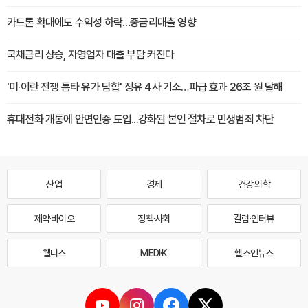
카드론 확대에도 수익성 하락…중금리대출 영향
국채금리 상승, 자영업자 대출 부담 커진다
'미·이란 전쟁 틈타 유가 담합' 정유 4사 기소…파급 효과 26조 원 달해
휴대전화 개통에 안면인증 도입...강화된 본인 절차로 민생범죄 차단
산업
경제
건강·의학
제약·바이오
정책·사회
칼럼·인터뷰
웰니스
MEDI·K
헬스인뉴스