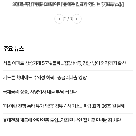
감기·독감 예방하고 면역력 높이는 4가지 영양제 [카드뉴스]
<
3 / 3
>
주요 뉴스
서울 아파트 상승거래 57% 돌파…집값 반등, 강남 넘어 외곽까지 확산
카드론 확대에도 수익성 하락…중금리대출 영향
국채금리 상승, 자영업자 대출 부담 커진다
'미·이란 전쟁 틈타 유가 담합' 정유 4사 기소…파급 효과 26조 원 달해
휴대전화 개통에 안면인증 도입...강화된 본인 절차로 민생범죄 차단