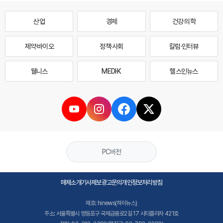
산업
경제
건강·의학
제약·바이오
정책·사회
칼럼·인터뷰
웰니스
MEDI·K
헬스인뉴스
PC버전
매체소개
기사제보
광고문의
개인정보처리방침
제호: hinews(하이뉴스)
주소: 서울특별시 영등포구 국제금융로2길 17 시티플라자 421호