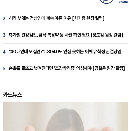
2
허리 MRI는 정상인데 계속 아픈 이유 [차기용 원장 칼럼]
3
휴가철 건강검진, 금식·복용약 등 사전 확인 필요 [정도감 원장 칼럼]
4
"40대인데 오십견?"...3040도 안심 못하는 어깨 유착성 관절낭염
5
손발톱 들뜨고 벗겨진다면 '조갑박리증' 의심해야 [김철윤 원장 칼럼]
카드뉴스