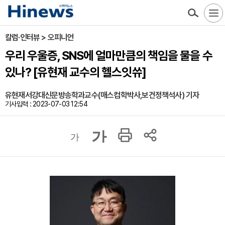
칼럼·인터뷰 > 오피니언
우리 우울증, SNS에 얼마만큼의 책임을 물을 수
있나? [유현재 교수의 헬스잇쓔]
유현재서강대신문방송학과교수(매스컴학박사,보건정책석사) 기자
기사입력 : 2023-07-03 12:54
가
가