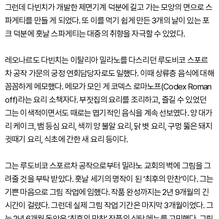
그런데 다빈치가 개발한 제면기계 덕분에 길고 가는 모양의 면으로 스
파게티를 만들 게 되었다. 또 이를 먹기 쉽게 만든 3개의 날이 있는 포
크 덕분에 훗날 스파게티는 대중의 취향을 자극할 수 있었다.
레오나르도 다빈치는 이탈리아 밀라노를 다스리던 루도비코 스포르
차 공작 가문의 궁정 연회담당자로도 일했다. 이때 상류층 음식에 대해
꼼꼼하게 메모했다. 메모가 모인 게 코덱스 로마노프(Codex Roman
off)라는 요리 소책자다. 부잣집의 요리를 조리하고, 즐길 수 있었던
그는 이색적이면서도 때로는 엽기적인 음식을 계속 선보였다. 양 대가
리 케이크, 뱀 등심 요리, 색끼 양 불알 요리, 닭 볏 요리, 구멍 뚫은 돼지
귓때기 요리, 식초에 간한 새 요리 등이다.
그는 루도비코 스포르차 공작으로부터 밀라노 교회의 벽에 그림을 그
려줄 것을 부탁 받았다. 훗날 세기의 명작이 된 ‘최후의 만찬’이다. 그는
기쁜 마음으로 그림 작업에 임했다. 작품 완성까지는 2년 9개월의 긴
시간이 걸렸다. 그런데 실제 그림 작업 기간은 마지막 3개월이었다. 그
는 2년 6개월 동안은 ‘최후의 만찬’ 작품의 식탁 메뉴를 고민했다. 그림