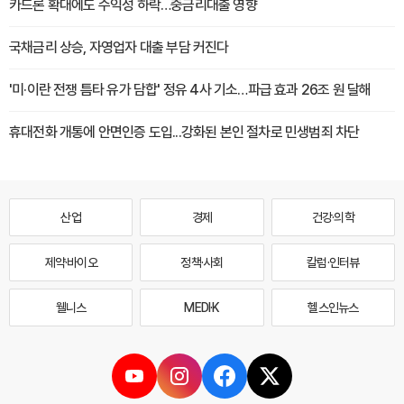
카드론 확대에도 수익성 하락…중금리대출 영향
국채금리 상승, 자영업자 대출 부담 커진다
'미·이란 전쟁 틈타 유가 담합' 정유 4사 기소…파급 효과 26조 원 달해
휴대전화 개통에 안면인증 도입...강화된 본인 절차로 민생범죄 차단
산업
경제
건강·의학
제약·바이오
정책·사회
칼럼·인터뷰
웰니스
MEDI·K
헬스인뉴스