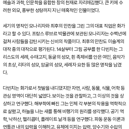
예술과 과학, 인문학을 융합한 창의 천재로 자리매김했다. 큰 키에 수
려한 외모, 풍부한 성량까지 지닌 매혹적인 인물이었다.
세기의 명작인 모나리자와 최후의 만찬을 그린 그의 대표 직업은 화가
라고 할 수 있다. 프랑스 루브르 박물관에 보관된 모나리자는 수백년에
걸쳐 사람들을 감탄시키는 신비의 작품이다. 최후의 만찬도 미술계의
대작 중의 대작으로 평가된다. 14살부터 그림 공부를 한 다빈치는 그
리스도의 세례, 수태고지, 동굴의 성모, 흰 족제비를 안은 여인, 음악가
의 초상, 리타의 성모, 암굴의 성모, 세례자 요한 등 많은 명작을 남겼
다.
다빈치는 화가로서 첫발을 내디뎠지만 자연, 사람, 동물, 식물, 어학 등
관심 영역이 대단히 넓었다. 보이는 것을 관찰하고, 그 이상의 것을 상
상하고 연구했다. 해부학에 빠진 그는 인체 각 부분의 작용을 역학적으
로 살폈고, 하늘을 나는 새를 통해 비행기의 원리를 생각했다. 공기 역
학, 낙하산, 헬리콥터, 플레이트 날개 등을 연구했다. 파동 운동 이론과
연통관 내의 압력을 이해하고, 유체에 미치는 압력, 양수기와 수압의