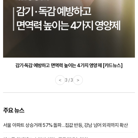
감기·독감 예방하고 면역력 높이는 4가지 영양제 [카드뉴스]
<
3 / 3
>
주요 뉴스
서울 아파트 상승거래 57% 돌파…집값 반등, 강남 넘어 외곽까지 확산