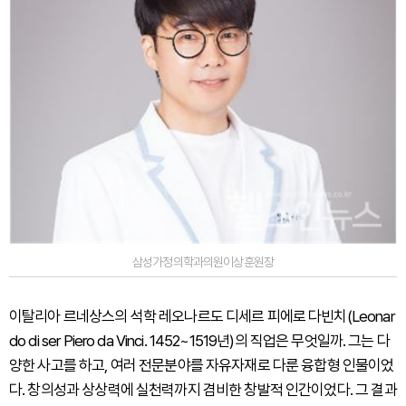
삼성가정의학과의원이상훈원장
이탈리아 르네상스의 석학 레오나르도 디세르 피에로 다빈치(Leonar
do di ser Piero da Vinci. 1452~1519년)의 직업은 무엇일까. 그는 다
양한 사고를 하고, 여러 전문분야를 자유자재로 다룬 융합형 인물이었
다. 창의성과 상상력에 실천력까지 겸비한 창발적 인간이었다. 그 결과