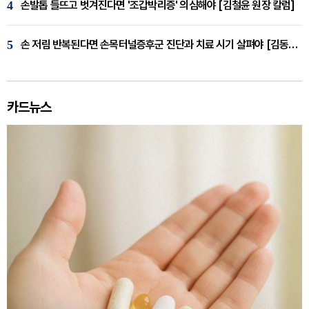
4
손발톱 들뜨고 벗겨진다면 '조갑박리증' 의심해야 [김철윤 원장 칼럼]
5
손 저림 반복된다면 손목터널증후군 진단과 치료 시기 살펴야 [김동현 원장 칼럼]
카드뉴스