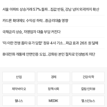
서울 아파트 상승거래 57% 돌파…집값 반등, 강남 넘어 외곽까지 확산
카드론 확대에도 수익성 하락…중금리대출 영향
국채금리 상승, 자영업자 대출 부담 커진다
'미·이란 전쟁 틈타 유가 담합' 정유 4사 기소…파급 효과 26조 원 달해
휴대전화 개통에 안면인증 도입...강화된 본인 절차로 민생범죄 차단
산업
경제
건강·의학
제약·바이오
정책·사회
칼럼·인터뷰
웰니스
MEDI·K
헬스인뉴스