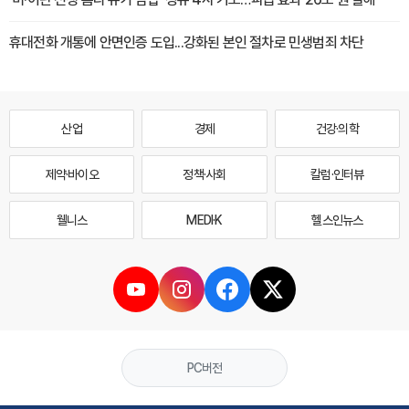
휴대전화 개통에 안면인증 도입...강화된 본인 절차로 민생범죄 차단
산업
경제
건강·의학
제약·바이오
정책·사회
칼럼·인터뷰
웰니스
MEDI·K
헬스인뉴스
PC버전