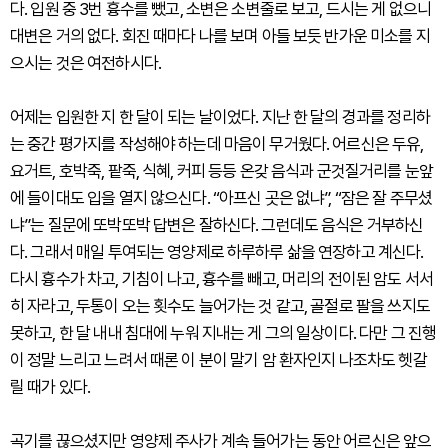
다. 입원 중 3번 흉수를 뺐고, 소변은 소변줄로 보고, 드시는 게 없으니
대변은 거의 없다. 회진 때마다 나를 보며 아들 보듯 반가운 미소를 지
으시는 것은 여전하시다.
어제는 입원한 지 한 달이 되는 날이었다. 지난 한 달의 경과를 정리하
는 중간 평가지를 작성해야 하는데 마음이 무거웠다. 어르신은 두유,
요거트, 호박죽, 팥죽, 식혜, 커피 등등 온갖 음식과 군것질거리를 눈앞
에 들이대도 입을 열지 않으신다. “아프신 곳은 없냐”, “잠은 잘 주무셨
냐”는 질문에 또박또박 답변은 잘하신다. 그런데도 음식은 거부하신
다. 그래서 매일 투여되는 영양제로 하루하루 삶을 연장하고 계신다.
다시 흉수가 차고, 기침이 나고, 흉수를 빼고, 머리의 전이된 암도 서서
히 자라고, 두통이 오는 횟수도 늘어가는 것 같고, 골절로 팔을 쓰지도
못하고, 한 달 내내 침대에 누워 지내는 게 그의 일상이다. 다만 그 진행
이 정말 느리고 느려서 때론 이 분이 말기 암 환자인지 나조차도 헷갈
릴 때가 있다.
곡기를 끊으셨지만 영양제 주사가 계속 들어가는 동안 어르신은 앞으