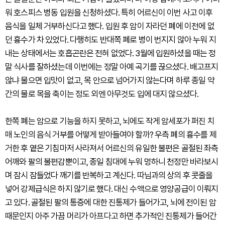
워 호스피스 병동 입원을 신청하셨다. 특히 어르신이 이번 사고 이후
음식을 일체 거부하신다고 했다. 입원 후 암이 자라던 폐에 이전에 없
던 흉수가 차 있었다. 다행히도 반대쪽 폐로 병이 번지지 않아 누워 지
내는 상태에서는 호흡곤란은 전혀 없었다. 3월에 입원하셨을 때는 정
말 식사를 잘하셨는데 이번에는 정말 아예 곡기를 끊으셨다. 배고프지
않냐 물으면 입맛이 없고, 목 안으로 넘어가지 않는다며 하루 종일 약
간의 물로 목을 축이는 정도 외엔 아무것도 입에 대지 않으셨다.
한쪽 폐는 암으로 기능을 하지 못하고, 뇌에도 작게 암세포가 퍼진 치
매 노인의 음식 거부를 어떻게 받아들여야 할까? 우측 폐의 흉수를 제
거한 후 옅은 기침마저 사라져서 어르신의 유일한 불편은 골절된 좌측
어깨와 팔의 불편감뿐이고, 종일 침대에 누워 멍하니 천정만 바라보시
며 잠시 잠들었다 깨기를 반복하고 계신다. 따님과의 상의 후 콧줄을
넣어 강제급식은 하지 않기로 했다. 대신 수액으로 영양공급이 이뤄지
고 있다. 골절된 팔의 통증에 대한 진통제가 들어가고, 뇌에 전이된 암
때문인지 아주 가끔 머리가 아프다고 하면 추가적인 진통제가 들어간