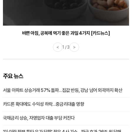
바쁜 아침, 공복에 먹기 좋은 과일 4가지 [카드뉴스]
<
1 / 3
>
주요 뉴스
서울 아파트 상승거래 57% 돌파…집값 반등, 강남 넘어 외곽까지 확산
카드론 확대에도 수익성 하락…중금리대출 영향
국채금리 상승, 자영업자 대출 부담 커진다
'미·이란 전쟁 틈타 유가 담합' 정유 4사 기소…파급 효과 26조 원 달해