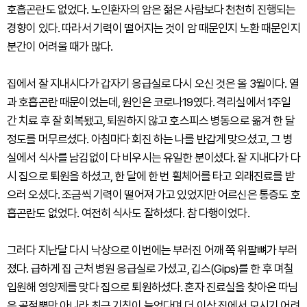
호흡곤란도 없었다. 노인환자의 암은 젊은 사람보다 천천히 진행되는
경향이 있다. 따라서 기력이 떨어지는 것이 암 때문인지 노환 때문인지
분간이 어려울 때가 많다.
집에서 잘 지내시다가 갑자기 응급실로 다시 오신 것은 올 3월이다. 열
과 호흡곤란 때문이었는데, 원인은 코로나19였다. 격리실에서 1주일
간 치료 후 잘 회복됐고, 퇴원하지 않고 호스피스 병동으로 옮겨 한 달
정도를 머무르셨다. 아침마다 회진 하는 나를 반갑게 맞으셨고, 그 병
실에서 식사를 남김없이 다 비우시는 유일한 분이셨다. 잘 지내다가 다
시 집으로 퇴원을 하셨고, 한 달에 한 번 휠체어를 타고 외래진료를 받
으러 오셨다. 조금씩 기력이 떨어져 가고 있었지만 어르신은 통증도 호
흡곤란도 없었다. 여전히 식사도 잘하셨다. 참 다행이었다.
그러다 지난달 다시 낙상으로 이번에는 부러진 어깨 쪽 위팔뼈가 부러
졌다. 급하게 집 근처 병원 응급실로 가셨고, 깁스(Gips)를 한 후 며칠
입원해 영양제를 맞다 집으로 퇴원하셨다. 혼자 진료실을 찾아온 따님
은 골절뿐만 아니라 최근 기침이 늘었다며 더 이상 집에서 모시기 어려