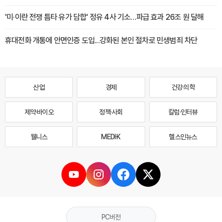
'미·이란 전쟁 틈타 유가 담합' 정유 4사 기소…파급 효과 26조 원 달해
휴대전화 개통에 안면인증 도입...강화된 본인 절차로 민생범죄 차단
산업
경제
건강·의학
제약·바이오
정책·사회
칼럼·인터뷰
웰니스
MEDI·K
헬스인뉴스
PC버전