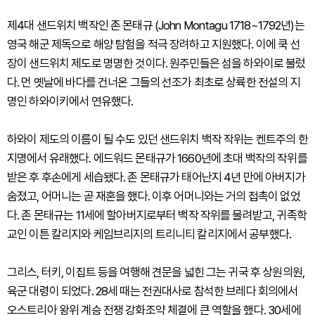
제4대 샌드위치 백작인 존 몬태규 (John Montagu 1718~1792년)는
영국 해군 제독으로 해양 탐험을 적극 장려하고 지원했다. 이에 쿡 선
장이 샌드위치 제도로 명명한 것이다. 원주민들은 섬을 하와이로 불렀
다. 먼 옛날에 바다를 건너온 그들의 선조가 최초로 상륙한 전설의 지
명인 하와이키에서 연유했다.
하와이 제도의 이름이 될 수도 있던 샌드위치 백작 작위는 켄트주의 한
지명에서 유래했다. 에드워드 몬태규가 1660년에 초대 백작의 작위를
받은 후 후손에게 세습됐다. 존 몬태규가 태어난지 4년 만에 아버지가
숨졌고, 어머니는 곧 재혼을 했다. 이후 어머니와는 거의 접촉이 없었
다. 존 몬태규는 11세에 할아버지로부터 백작 작위를 물려받고, 귀족학
교인 이튼 칼리지와 케임브리지의 트리니티 칼리지에서 공부했다.
그리스, 터키, 이집트 등을 여행해 견문을 넓힌 그는 귀국 후 상원의원,
육군 대령이 되었다. 28세 때는 전권대사로 참석한 브레다 회의에서
오스트리아 왕위 계승 전쟁 강화조약 체결에 큰 역할을 했다. 30세에