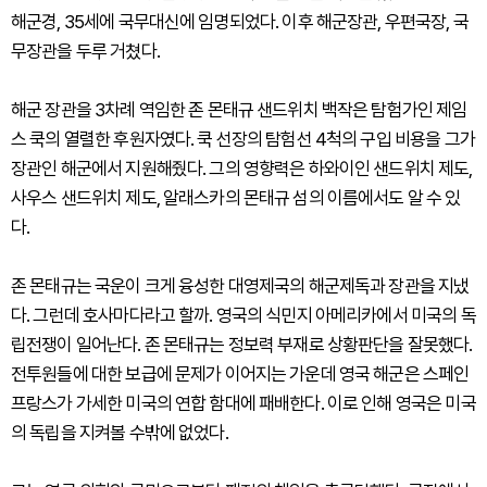
해군경, 35세에 국무대신에 임명되었다. 이후 해군장관, 우편국장, 국
무장관을 두루 거쳤다.
해군 장관을 3차례 역임한 존 몬태규 샌드위치 백작은 탐험가인 제임
스 쿡의 열렬한 후원자였다. 쿡 선장의 탐험선 4척의 구입 비용을 그가
장관인 해군에서 지원해줬다. 그의 영향력은 하와이인 샌드위치 제도,
사우스 샌드위치 제도, 알래스카의 몬태규 섬의 이름에서도 알 수 있
다.
존 몬태규는 국운이 크게 융성한 대영제국의 해군제독과 장관을 지냈
다. 그런데 호사마다라고 할까. 영국의 식민지 아메리카에서 미국의 독
립전쟁이 일어난다. 존 몬태규는 정보력 부재로 상황판단을 잘못했다.
전투원들에 대한 보급에 문제가 이어지는 가운데 영국 해군은 스페인
프랑스가 가세한 미국의 연합 함대에 패배한다. 이로 인해 영국은 미국
의 독립을 지켜볼 수밖에 없었다.