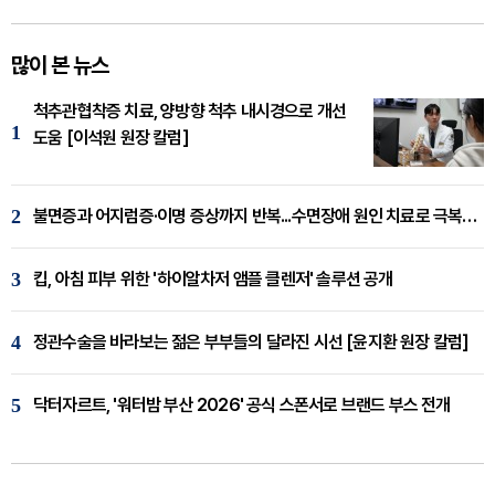
많이 본 뉴스
척추관협착증 치료, 양방향 척추 내시경으로 개선
1
도움 [이석원 원장 칼럼]
2
불면증과 어지럼증·이명 증상까지 반복...수면장애 원인 치료로 극복해야
3
킵, 아침 피부 위한 '하이알차저 앰플 클렌저' 솔루션 공개
4
정관수술을 바라보는 젊은 부부들의 달라진 시선 [윤지환 원장 칼럼]
5
닥터자르트, '워터밤 부산 2026' 공식 스폰서로 브랜드 부스 전개