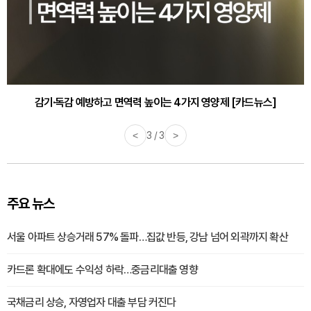
감기·독감 예방하고 면역력 높이는 4가지 영양제 [카드뉴스]
<
3 / 3
>
주요 뉴스
서울 아파트 상승거래 57% 돌파…집값 반등, 강남 넘어 외곽까지 확산
카드론 확대에도 수익성 하락…중금리대출 영향
국채금리 상승, 자영업자 대출 부담 커진다