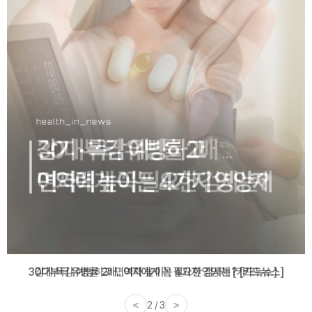
감기·독감 예방하고 면역력 높이는 4가지 영양제 [카드뉴스]
<
3 / 3
>