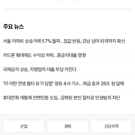
주요 뉴스
서울 아파트 상승거래 57% 돌파…집값 반등, 강남 넘어 외곽까지 확산
카드론 확대에도 수익성 하락…중금리대출 영향
국채금리 상승, 자영업자 대출 부담 커진다
'미·이란 전쟁 틈타 유가 담합' 정유 4사 기소…파급 효과 26조 원 달해
휴대전화 개통에 안면인증 도입...강화된 본인 절차로 민생범죄 차단
산업
경제
건강·의학