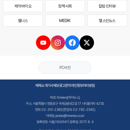
제약·바이오
정책·사회
칼럼·인터뷰
웰니스
MEDI·K
헬스인뉴스
PC버전
매체소개
기사제보
광고문의
개인정보처리방침
제호: hinews(하이뉴스)
주소: 서울특별시 영등포구 국제금융로2길 17 시티플라자 421호
전화: 02-313-2382(편집국: 02-782-2382)
이메일: press@hinews.co.kr
등록번호: 서울,아04641 | 등록일: 2017. 8. 4