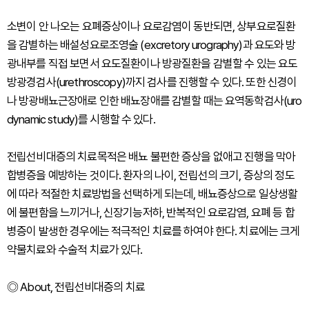
소변이 안 나오는 요폐증상이나 요로감염이 동반되면, 상부요로질환
을 감별하는 배설성요로조영술 (excretory urography)과 요도와 방
광내부를 직접 보면서 요도질환이나 방광질환을 감별할 수 있는 요도
방광경검사(urethroscopy)까지 검사를 진행할 수 있다. 또한 신경이
나 방광배뇨근장애로 인한 배뇨장애를 감별할 때는 요역동학검사(uro
dynamic study)를 시행할 수 있다.
전립선비대증의 치료목적은 배뇨 불편한 증상을 없애고 진행을 막아
합병증을 예방하는 것이다. 환자의 나이, 전립선의 크기, 증상의 정도
에 따라 적절한 치료방법을 선택하게 되는데, 배뇨증상으로 일상생활
에 불편함을 느끼거나, 신장기능저하, 반복적인 요로감염, 요폐 등 합
병증이 발생한 경우에는 적극적인 치료를 하여야 한다. 치료에는 크게
약물치료와 수술적 치료가 있다.
◎ About, 전립선비대증의 치료