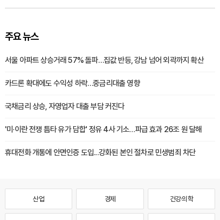
주요 뉴스
서울 아파트 상승거래 57% 돌파…집값 반등, 강남 넘어 외곽까지 확산
카드론 확대에도 수익성 하락…중금리대출 영향
국채금리 상승, 자영업자 대출 부담 커진다
'미·이란 전쟁 틈타 유가 담합' 정유 4사 기소…파급 효과 26조 원 달해
휴대전화 개통에 안면인증 도입...강화된 본인 절차로 민생범죄 차단
산업
경제
건강·의학