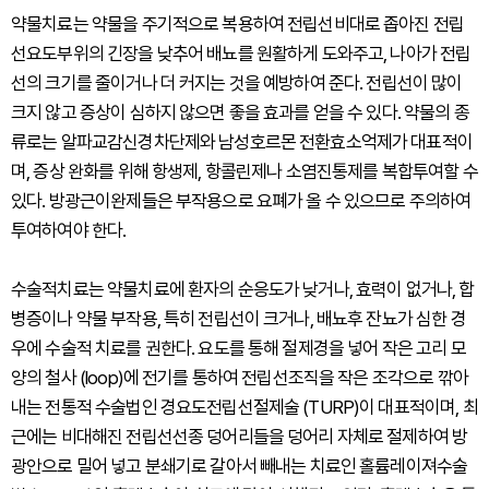
약물치료는 약물을 주기적으로 복용하여 전립선비대로 좁아진 전립
선요도부위의 긴장을 낮추어 배뇨를 원활하게 도와주고, 나아가 전립
선의 크기를 줄이거나 더 커지는 것을 예방하여 준다. 전립선이 많이
크지 않고 증상이 심하지 않으면 좋을 효과를 얻을 수 있다. 약물의 종
류로는 알파교감신경차단제와 남성호르몬 전환효소억제가 대표적이
며, 증상 완화를 위해 항생제, 항콜린제나 소염진통제를 복합투여할 수
있다. 방광근이완제들은 부작용으로 요폐가 올 수 있으므로 주의하여
투여하여야 한다.
수술적치료는 약물치료에 환자의 순응도가 낮거나, 효력이 없거나, 합
병증이나 약물 부작용, 특히 전립선이 크거나, 배뇨후 잔뇨가 심한 경
우에 수술적 치료를 권한다. 요도를 통해 절제경을 넣어 작은 고리 모
양의 철사 (loop)에 전기를 통하여 전립선조직을 작은 조각으로 깎아
내는 전통적 수술법인 경요도전립선절제술 (TURP)이 대표적이며, 최
근에는 비대해진 전립선선종 덩어리들을 덩어리 자체로 절제하여 방
광안으로 밀어 넣고 분쇄기로 갈아서 빼내는 치료인 홀륨레이져수술