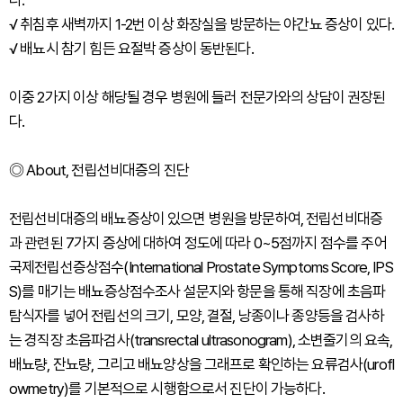
다.
√ 취침후 새벽까지 1-2번 이상 화장실을 방문하는 야간뇨 증상이 있다.
√ 배뇨시 참기 힘든 요절박 증상이 동반된다.
이중 2가지 이상 해당될 경우 병원에 들러 전문가와의 상담이 권장된
다.
◎ About, 전립선비대증의 진단
전립선비대증의 배뇨증상이 있으면 병원을 방문하여, 전립선비대증
과 관련된 7가지 증상에 대하여 정도에 따라 0~5점까지 점수를 주어
국제전립선증상점수(International Prostate Symptoms Score, IPS
S)를 매기는 배뇨증상점수조사 설문지와 항문을 통해 직장에 초음파
탐식자를 넣어 전립선의 크기, 모양, 결절, 낭종이나 종양등을 검사하
는 경직장 초음파검사(transrectal ultrasonogram), 소변줄기의 요속,
배뇨량, 잔뇨량, 그리고 배뇨양상을 그래프로 확인하는 요류검사(urofl
owmetry)를 기본적으로 시행함으로서 진단이 가능하다.