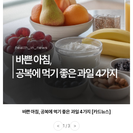
30대부터 유병률 2배...여자에게 꼭 필요한 검사는? [카드뉴스]
<
2 / 3
>