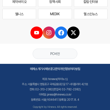
제약·바이오
정책·사회
칼럼·인터뷰
웰니스
MEDI·K
헬스인뉴스
PC버전
매체소개
기사제보
광고문의
개인정보처리방침
제호: hinews(하이뉴스)
주소: 서울특별시 영등포구 국제금융로2길 17 시티플라자 421호
전화: 02-313-2382(편집국: 02-782-2382)
이메일: press@hinews.co.kr
등록번호: 서울,아04641 | 등록일: 2017. 8. 4
Copyright by Hinews. All rights reserved.