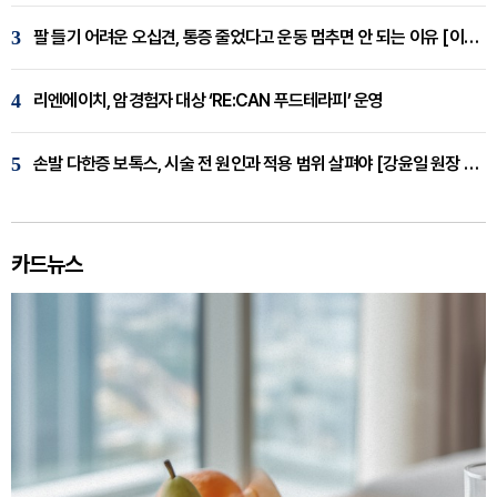
3
팔 들기 어려운 오십견, 통증 줄었다고 운동 멈추면 안 되는 이유 [이병욱 원장 칼럼]
4
리엔에이치, 암경험자 대상 ‘RE:CAN 푸드테라피’ 운영
5
손발 다한증 보톡스, 시술 전 원인과 적용 범위 살펴야 [강윤일 원장 칼럼]
카드뉴스