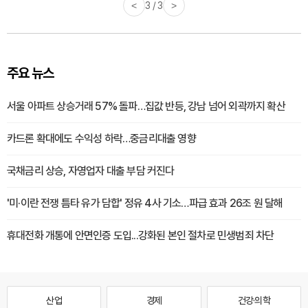
<
3 / 3
>
주요 뉴스
서울 아파트 상승거래 57% 돌파…집값 반등, 강남 넘어 외곽까지 확산
카드론 확대에도 수익성 하락…중금리대출 영향
국채금리 상승, 자영업자 대출 부담 커진다
'미·이란 전쟁 틈타 유가 담합' 정유 4사 기소…파급 효과 26조 원 달해
휴대전화 개통에 안면인증 도입...강화된 본인 절차로 민생범죄 차단
산업
경제
건강·의학