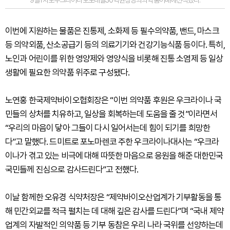
9일1차로우크라이나로보내질30억원상당의의약품이배에선적했다.
이번에 지원하는 물품은 진통제, 소화제 등 필수의약품, 밴드, 마스크
등 의약외품, 산소공급기 등의 의료기기와 건강기능식품 등이다. 특히,
노인과 어린이를 위한 영양제와 영양식을 비롯해 진통 소염제 등 일상
생활에 필요한 의약품 위주로 구성됐다.
노연홍 한국제약바이오협회장은 “이번 의약품 후원은 우크라이나 국
민들의 상처를 치유하고, 일상을 회복하는데 도움을 줄 것”이라면서
“우리의 마음이 닿아 그들이 다시 일어서는데 힘이 되기를 희망한
다”고 말했다. 드미트로 포노마렌코 주한 우크라이나대사는 “우크라
이나가 겪고 있는 비극에 대해 따뜻한 마음으로 응원을 해준 대한민국
국민들께 진심으로 감사드린다”고 전했다.
이날 함께한 오유경 식약처장은 “제약바이오산업계가 기부활동을 통
해 민간외교를 적극 펼치는 데 대해 깊은 감사를 드린다”며 “국내 제약
업계의 자발적인 의약품 등 기부 동참은 우리 나라 국위를 선양하는데