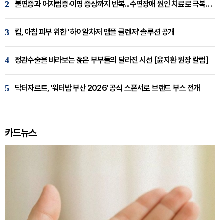
2
불면증과 어지럼증·이명 증상까지 반복...수면장애 원인 치료로 극복해야
3
킵, 아침 피부 위한 '하이알차저 앰플 클렌저' 솔루션 공개
4
정관수술을 바라보는 젊은 부부들의 달라진 시선 [윤지환 원장 칼럼]
5
닥터자르트, '워터밤 부산 2026' 공식 스폰서로 브랜드 부스 전개
카드뉴스