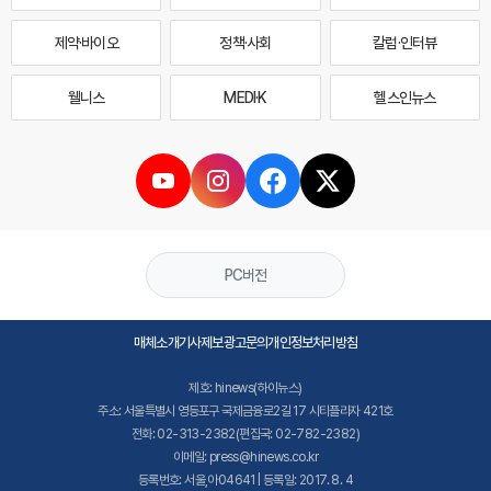
제약·바이오
정책·사회
칼럼·인터뷰
웰니스
MEDI·K
헬스인뉴스
PC버전
매체소개
기사제보
광고문의
개인정보처리방침
제호: hinews(하이뉴스)
주소: 서울특별시 영등포구 국제금융로2길 17 시티플라자 421호
전화: 02-313-2382(편집국: 02-782-2382)
이메일: press@hinews.co.kr
등록번호: 서울,아04641 | 등록일: 2017. 8. 4