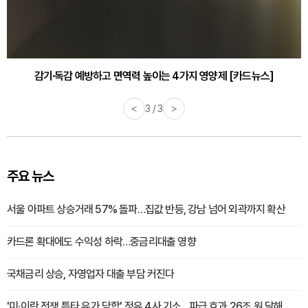
감기·독감 예방하고 면역력 높이는 4가지 영양제 [카드뉴스]
<
3 / 3
>
주요 뉴스
서울 아파트 상승거래 57% 돌파…집값 반등, 강남 넘어 외곽까지 확산
카드론 확대에도 수익성 하락…중금리대출 영향
국채금리 상승, 자영업자 대출 부담 커진다
'미·이란 전쟁 틈타 유가 담합' 정유 4사 기소…파급 효과 26조 원 달해