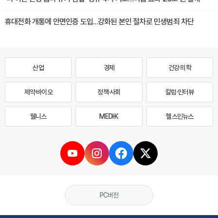
휴대전화 개통에 안면인증 도입...강화된 본인 절차로 민생범죄 차단
산업
경제
건강·의학
제약·바이오
정책·사회
칼럼·인터뷰
웰니스
MEDI·K
헬스인뉴스
PC버전