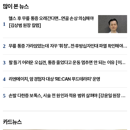
많이 본 뉴스
헬스 후 무릎 통증 오래간다면...연골 손상 의심해야
1
[김상범 원장 칼럼]
2
무릎 통증 가라앉았는데 자꾸 '휘청'...전·후방십자인대 파열 확인해야 [곽우경 원장 칼럼]
3
팔 들기 어려운 오십견, 통증 줄었다고 운동 멈추면 안 되는 이유 [이병욱 원장 칼럼]
4
리엔에이치, 암경험자 대상 ‘RE:CAN 푸드테라피’ 운영
5
손발 다한증 보톡스, 시술 전 원인과 적용 범위 살펴야 [강윤일 원장 칼럼]
카드뉴스