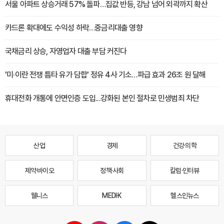
서울 아파트 상승거래 57% 돌파…집값 반등, 강남 넘어 외곽까지 확산
카드론 확대에도 수익성 하락…중금리대출 영향
국채금리 상승, 자영업자 대출 부담 커진다
'미·이란 전쟁 틈타 유가 담합' 정유 4사 기소…파급 효과 26조 원 달해
휴대전화 개통에 안면인증 도입...강화된 본인 절차로 민생범죄 차단
산업
경제
건강·의학
제약·바이오
정책·사회
칼럼·인터뷰
웰니스
MEDI·K
헬스인뉴스