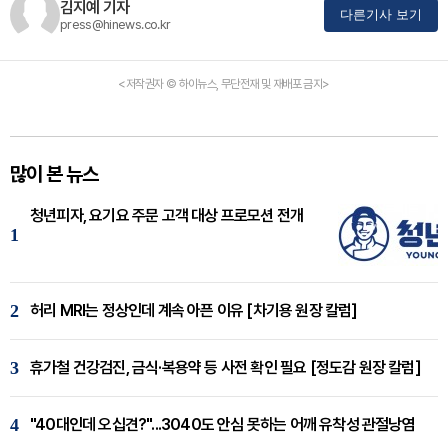
김지예 기자
다른기사 보기
press@hinews.co.kr
<저작권자 © 하이뉴스, 무단전재 및 재배포 금지>
많이 본 뉴스
청년피자, 요기요 주문 고객 대상 프로모션 전개
1
2
허리 MRI는 정상인데 계속 아픈 이유 [차기용 원장 칼럼]
3
휴가철 건강검진, 금식·복용약 등 사전 확인 필요 [정도감 원장 칼럼]
4
"40대인데 오십견?"...3040도 안심 못하는 어깨 유착성 관절낭염