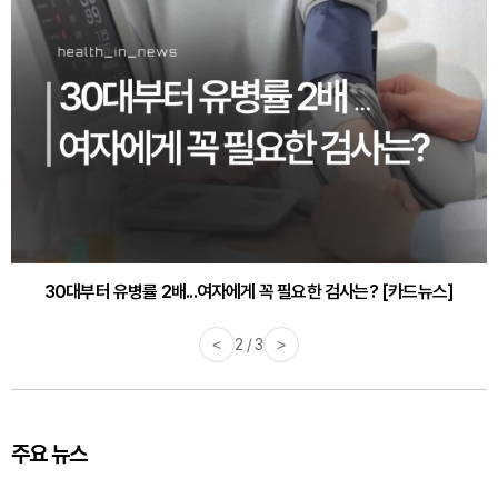
30대부터 유병률 2배...여자에게 꼭 필요한 검사는? [카드뉴스]
감기·독감 예방하고 면역력 높이는 4가지 영양제 [카드뉴스]
<
2 / 3
>
주요 뉴스