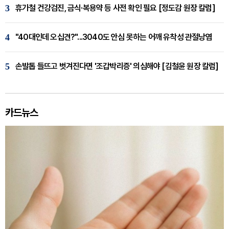
3
휴가철 건강검진, 금식·복용약 등 사전 확인 필요 [정도감 원장 칼럼]
4
"40대인데 오십견?"...3040도 안심 못하는 어깨 유착성 관절낭염
5
손발톱 들뜨고 벗겨진다면 '조갑박리증' 의심해야 [김철윤 원장 칼럼]
카드뉴스