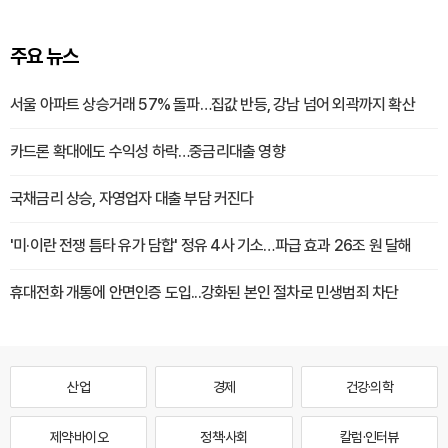
주요 뉴스
서울 아파트 상승거래 57% 돌파…집값 반등, 강남 넘어 외곽까지 확산
카드론 확대에도 수익성 하락…중금리대출 영향
국채금리 상승, 자영업자 대출 부담 커진다
'미·이란 전쟁 틈타 유가 담합' 정유 4사 기소…파급 효과 26조 원 달해
휴대전화 개통에 안면인증 도입...강화된 본인 절차로 민생범죄 차단
산업
경제
건강·의학
제약·바이오
정책·사회
칼럼·인터뷰