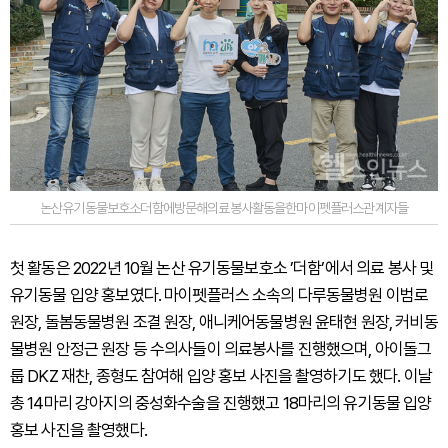
논산유기동물보호소더함에방문해의료봉사활동을한마이펫플러스관계자들
첫 활동은 2022년 10월 논산 유기동물보호소 ’더함’에서 의료 봉사 및
유기동물 입양 홍보였다. 마이펫플러스 소속의 다루동물병원 이범로
원장, 돌봄동물병원 조결 원장, 애니케어동물병원 윤태현 원장, 커비동
물병원 안정근 원장 등 수의사들이 의료봉사를 진행했으며, 아이돌그
룹 DKZ 재찬, 종형도 참여해 입양 홍보 사진을 촬영하기도 했다. 이날
총 14마리 강아지의 중성화수술을 진행했고 18마리의 유기동물 입양
홍보 사진을 촬영했다.