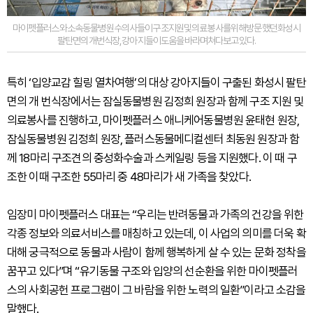
마이펫플러스와소속동물병원수의사들이구조지원및의료봉사를위해방문했던화성시
팔탄면의개번식장,강아지들이도움을바라며쳐다보고있다.
특히 ‘입양교감 힐링 열차여행’의 대상 강아지들이 구출된 화성시 팔탄
면의 개 번식장에서는 잠실동물병원 김정희 원장과 함께 구조 지원 및
의료봉사를 진행하고, 마이펫플러스 애니케어동물병원 윤태현 원장,
잠실동물병원 김정희 원장, 플러스동물메디컬센터 최동원 원장과 함
께 18마리 구조견의 중성화수술과 스케일링 등을 지원했다. 이 때 구
조한 이때 구조한 55마리 중 48마리가 새 가족을 찾았다.
임장미 마이펫플러스 대표는 “우리는 반려동물과 가족의 건강을 위한
각종 정보와 의료서비스를 매칭하고 있는데, 이 사업의 의미를 더욱 확
대해 궁극적으로 동물과 사람이 함께 행복하게 살 수 있는 문화 정착을
꿈꾸고 있다”며 “유기동물 구조와 입양의 선순환을 위한 마이펫플러
스의 사회공헌 프로그램이 그 바람을 위한 노력의 일환”이라고 소감을
말했다.