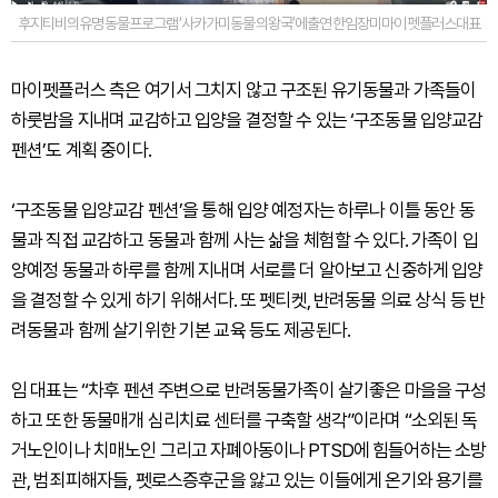
후지티비의유명동물프로그램‘사카가미동물의왕국’에출연한임장미마이펫플러스대표
마이펫플러스 측은 여기서 그치지 않고 구조된 유기동물과 가족들이
하룻밤을 지내며 교감하고 입양을 결정할 수 있는 ‘구조동물 입양교감
펜션’도 계획 중이다.
‘구조동물 입양교감 펜션’을 통해 입양 예정자는 하루나 이틀 동안 동
물과 직접 교감하고 동물과 함께 사는 삶을 체험할 수 있다. 가족이 입
양예정 동물과 하루를 함께 지내며 서로를 더 알아보고 신중하게 입양
을 결정할 수 있게 하기 위해서다. 또 펫티켓, 반려동물 의료 상식 등 반
려동물과 함께 살기위한 기본 교육 등도 제공된다.
임 대표는 “차후 펜션 주변으로 반려동물가족이 살기좋은 마을을 구성
하고 또한 동물매개 심리치료 센터를 구축할 생각”이라며 “소외된 독
거노인이나 치매노인 그리고 자폐아동이나 PTSD에 힘들어하는 소방
관, 범죄피해자들, 펫로스증후군을 앓고 있는 이들에게 온기와 용기를