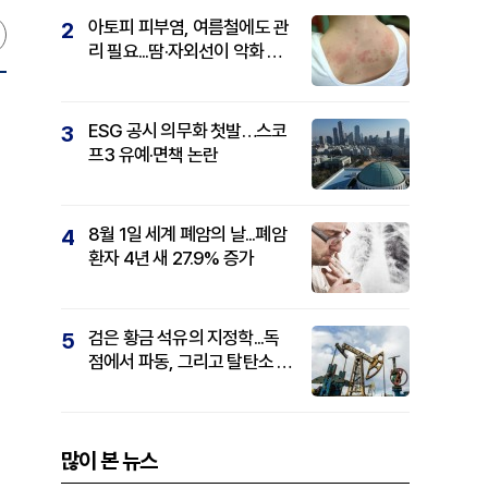
아토피 피부염, 여름철에도 관
2
리 필요...땀·자외선이 악화 요
인
ESG 공시 의무화 첫발…스코
3
프3 유예·면책 논란
8월 1일 세계 폐암의 날...폐암
4
환자 4년 새 27.9% 증가
검은 황금 석유의 지정학...독
5
점에서 파동, 그리고 탈탄소 패
권까지
많이 본 뉴스