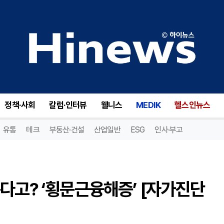
근육 키우려 운동했는데, 녹는다고? ‘횡문근융해증’ [자가진단 시리즈]
정책·사회
칼럼·인터뷰
웰니스
MEDIK
헬스인뉴스
유통
테크
부동산·건설
산업일반
ESG
인사·부고
다고? ‘횡문근융해증’ [자가진단