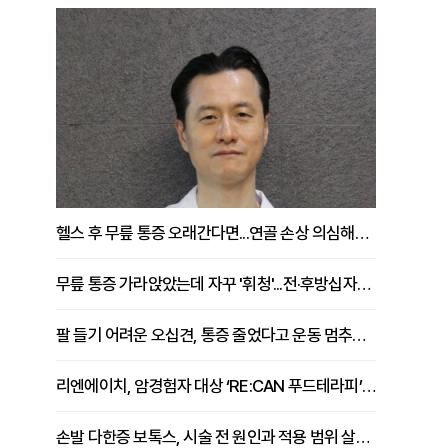
헬스 후 무릎 통증 오래간다면...연골 손상 의심해야 [김상범 원장 칼럼]
무릎 통증 가라앉았는데 자꾸 '휘청'...전·후방십자인대 파열 확인해야 [곽우경 원장 칼럼]
팔 들기 어려운 오십견, 통증 줄었다고 운동 멈추면 안 되는 이유 [이병욱 원장 칼럼]
리엔에이치, 암경험자 대상 ‘RE:CAN 푸드테라피’ 운영
손발 다한증 보톡스, 시술 전 원인과 적용 범위 살펴야 [강윤일 원장 칼럼]