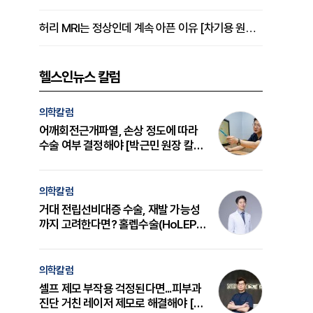
허리 MRI는 정상인데 계속 아픈 이유 [차기용 원장 칼럼]
헬스인뉴스 칼럼
의학칼럼
어깨회전근개파열, 손상 정도에 따라
수술 여부 결정해야 [박근민 원장 칼
럼]
의학칼럼
거대 전립선비대증 수술, 재발 가능성
까지 고려한다면? 홀렙수술(HoLEP)
의 원리와 선택 기준 [길건 원장 칼럼]
의학칼럼
셀프 제모 부작용 걱정된다면...피부과
진단 거친 레이저 제모로 해결해야 [변