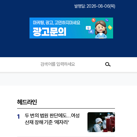
발행일: 2026-08-06(목)
헤드라인
두 번의 법원 판단에도…여성
1
산재 장해 기준 ‘제자리’