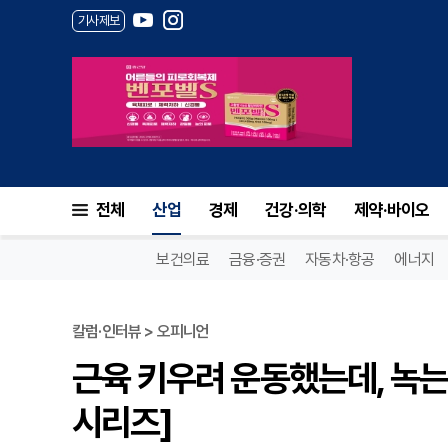
기사제보
전체
산업
경제
건강·의학
제약·바이오
보건의료
금융·증권
자동차·항공
에너지
칼럼·인터뷰 > 오피니언
근육 키우려 운동했는데, 녹는
시리즈]