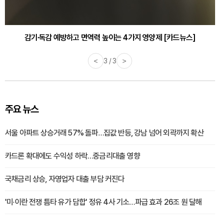
감기·독감 예방하고 면역력 높이는 4가지 영양제 [카드뉴스]
<
3 / 3
>
주요 뉴스
서울 아파트 상승거래 57% 돌파…집값 반등, 강남 넘어 외곽까지 확산
카드론 확대에도 수익성 하락…중금리대출 영향
국채금리 상승, 자영업자 대출 부담 커진다
'미·이란 전쟁 틈타 유가 담합' 정유 4사 기소…파급 효과 26조 원 달해