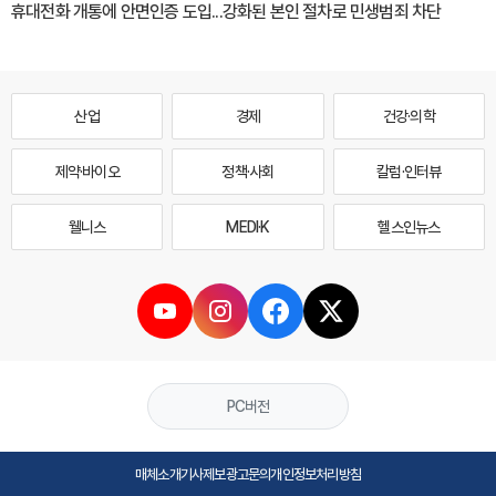
휴대전화 개통에 안면인증 도입...강화된 본인 절차로 민생범죄 차단
산업
경제
건강·의학
제약·바이오
정책·사회
칼럼·인터뷰
웰니스
MEDI·K
헬스인뉴스
PC버전
매체소개
기사제보
광고문의
개인정보처리방침