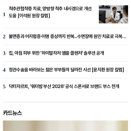
척추관협착증 치료, 양방향 척추 내시경으로 개선
1
도움 [이석원 원장 칼럼]
2
불면증과 어지럼증·이명 증상까지 반복...수면장애 원인 치료로 극복해야
3
킵, 아침 피부 위한 '하이알차저 앰플 클렌저' 솔루션 공개
4
정관수술을 바라보는 젊은 부부들의 달라진 시선 [윤지환 원장 칼럼]
5
닥터자르트, '워터밤 부산 2026' 공식 스폰서로 브랜드 부스 전개
카드뉴스