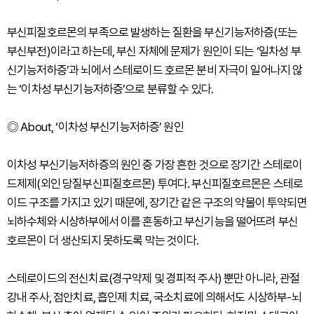
부신피질호르몬의 부족으로 발생하는 질환을 부신기능저하증(또는
부신부전)이라고 하는데, 부신 자체에 문제가 원인이 되는 ‘일차성 부
신기능저하증’과 뇌에서 스테로이드 호르몬 분비 자극이 일어나지 않
는 ‘이차성 부신기능저하증’으로 분류할 수 있다.
◎ About, ‘이차성 부신기능저하증’ 원인
이차성 부신기능저하증의 원인 중 가장 흔한 것으로 장기간 스테로이
드제제(외인 당질부신피질호르몬) 투여다. 부신피질호르몬은 스테로
이드 구조를 가지고 있기 때문에, 장기간 같은 구조의 약물이 투약되면
뇌하수체와 시상하부에서 이를 혼동하고 부신기능을 떨어뜨려 부신
호르몬이 더 생산되지 못하도록 막는 것이다.
스테로이드의 전신치료(경구약제 및 경피적 주사) 뿐만 아니라, 관절
강내 주사, 점안치료, 흡인제 치료, 국소치료에 의해서도 시상하부-뇌