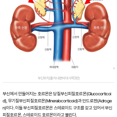
부신위치(출처:내분비대사학3판)
부신에서 만들어지는 호르몬은 당질부신피질호르몬(Glucocorticoi
d), 무기질부신피질호르몬(Mineralocorticoid)과 안드로젠(Adroge
n)이다. 이들 부신피질호르몬은 스테로이드 구조를 갖고 있어서 부신
피질호르몬, 스테로이드 호르몬이라고 불린다.