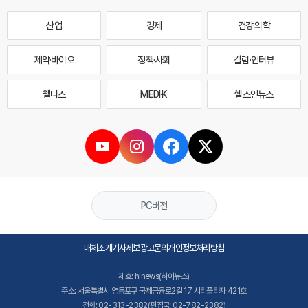
산업
경제
건강·의학
제약·바이오
정책·사회
칼럼·인터뷰
웰니스
MEDI·K
헬스인뉴스
PC버전
매체소개
기사제보
광고문의
개인정보처리방침
제호: hinews(하이뉴스)
주소: 서울특별시 영등포구 국제금융로2길 17 시티플라자 421호
전화: 02-313-2382(편집국: 02-782-2382)