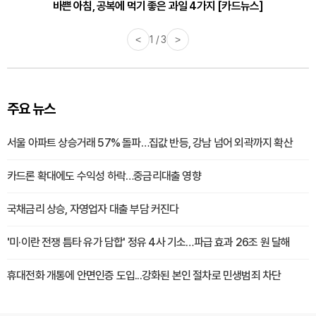
30대부터 유병률 2배...여자에게 꼭 필요한 검사는? [카드뉴스]
바쁜 아침, 공복에 먹기 좋은 과일 4가지 [카드뉴스]
<
1 / 3
>
주요 뉴스
서울 아파트 상승거래 57% 돌파…집값 반등, 강남 넘어 외곽까지 확산
카드론 확대에도 수익성 하락…중금리대출 영향
국채금리 상승, 자영업자 대출 부담 커진다
'미·이란 전쟁 틈타 유가 담합' 정유 4사 기소…파급 효과 26조 원 달해
휴대전화 개통에 안면인증 도입...강화된 본인 절차로 민생범죄 차단