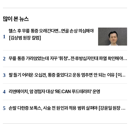
많이 본 뉴스
헬스 후 무릎 통증 오래간다면...연골 손상 의심해야
1
[김상범 원장 칼럼]
2
무릎 통증 가라앉았는데 자꾸 '휘청'...전·후방십자인대 파열 확인해야 [곽우경 원장 칼럼]
3
팔 들기 어려운 오십견, 통증 줄었다고 운동 멈추면 안 되는 이유 [이병욱 원장 칼럼]
4
리엔에이치, 암경험자 대상 ‘RE:CAN 푸드테라피’ 운영
5
손발 다한증 보톡스, 시술 전 원인과 적용 범위 살펴야 [강윤일 원장 칼럼]