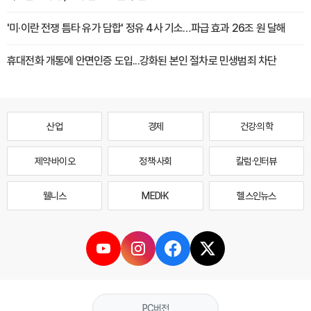
'미·이란 전쟁 틈타 유가 담합' 정유 4사 기소…파급 효과 26조 원 달해
휴대전화 개통에 안면인증 도입...강화된 본인 절차로 민생범죄 차단
산업
경제
건강·의학
제약·바이오
정책·사회
칼럼·인터뷰
웰니스
MEDI·K
헬스인뉴스
PC버전