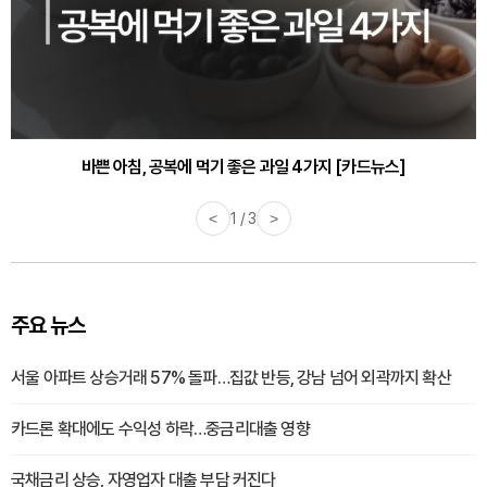
바쁜 아침, 공복에 먹기 좋은 과일 4가지 [카드뉴스]
<
1 / 3
>
주요 뉴스
서울 아파트 상승거래 57% 돌파…집값 반등, 강남 넘어 외곽까지 확산
카드론 확대에도 수익성 하락…중금리대출 영향
국채금리 상승, 자영업자 대출 부담 커진다