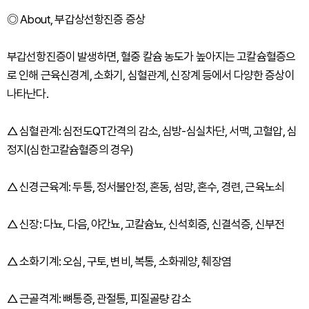
◎ About, 부갑상선항진증 증상
부갑선항진증이 발생하면, 혈중 칼슘 농도가 높아지는 고칼슘혈증으
로 인해 근육신경계, 소화기, 심혈관계, 신장계 등에서 다양한 증상이
나타난다.
△ 심혈관계: 심전도QT간격의 감소, 심방-심실차단, 서맥, 고혈압, 심
정지(심한고칼슘혈증의 경우)
△ 신경근육계: 두통, 정서불안정, 혼동, 섬망, 혼수, 경련, 근육노쇠
△ 신장: 다뇨, 다음, 야간뇨, 고칼슘뇨, 신석회증, 신결석증, 신부전
△ 소화기계: 오심, 구토, 변비, 복통, 소화궤양, 췌장염
△ 근골격계: 뼈통증, 관절통, 피질골량 감소