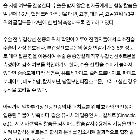
술 시행 여부를 결정한다. 수술을 받지 않은 환자들에게는 혈청 칼슘을
일 년에 1-2번, 혈청 크레아티닌을 매년, 요추, 대퇴골, 요골원위 1/3부
위의 골밀도를 1-2년에 한 번씩 측정하도록 권고하고 있다.
수술 전 부갑상선 선종의 위치 확인이 이루어진 환자들에서 최소침습
수술이 가장 선호된다. 부갑상선호르몬의 혈중 반감기가 3-5분 정도
로 매우 짧은 점을 이용하여 수술 중 종양절제 직후 부갑상선호르몬을
측정하여 감소 여부를 확인하기도 한다. 수술 전 칼슘 수치가 높아져
있다면 중증도에 따라 식염수, 퓨로세마이드, 졸레드로네이트, 파미드
로네이트, 데노수맙, 칼시토닌, 당질부신피질호르몬, 그리고 심한 경우
투석을 고려할 수 있다.
아직까지 일차부갑상선항진증의 내과 치료를 위해 효과와 안전성이
입증된 약물이 부족하다. 칼슘 유사체의 일종인 시나칼세트(Cinacalc
et)는 세포 바깥액의 칼슘을 감지하는 칼슘감지수용체의 기능을 변화
시켜 부갑상선호르몬의 합성과 분비를 감소시켜 결과적으로 혈청 칼