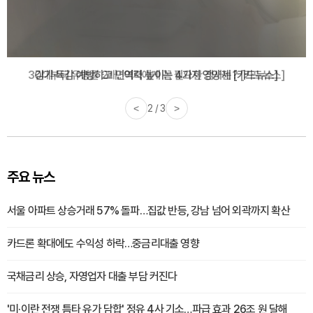
감기·독감 예방하고 면역력 높이는 4가지 영양제 [카드뉴스]
<
3 / 3
>
주요 뉴스
서울 아파트 상승거래 57% 돌파…집값 반등, 강남 넘어 외곽까지 확산
카드론 확대에도 수익성 하락…중금리대출 영향
국채금리 상승, 자영업자 대출 부담 커진다
'미·이란 전쟁 틈타 유가 담합' 정유 4사 기소…파급 효과 26조 원 달해