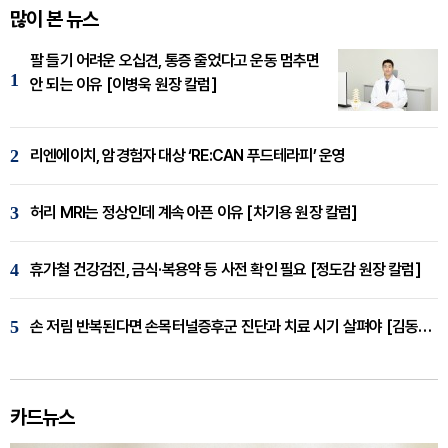
많이 본 뉴스
팔 들기 어려운 오십견, 통증 줄었다고 운동 멈추면
1
안 되는 이유 [이병욱 원장 칼럼]
2
리엔에이치, 암경험자 대상 ‘RE:CAN 푸드테라피’ 운영
3
허리 MRI는 정상인데 계속 아픈 이유 [차기용 원장 칼럼]
4
휴가철 건강검진, 금식·복용약 등 사전 확인 필요 [정도감 원장 칼럼]
5
손 저림 반복된다면 손목터널증후군 진단과 치료 시기 살펴야 [김동현 원장 칼럼]
카드뉴스