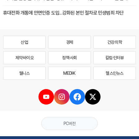
휴대전화 개통에 안면인증 도입...강화된 본인 절차로 민생범죄 차단
산업
경제
건강·의학
제약·바이오
정책·사회
칼럼·인터뷰
웰니스
MEDI·K
헬스인뉴스
PC버전