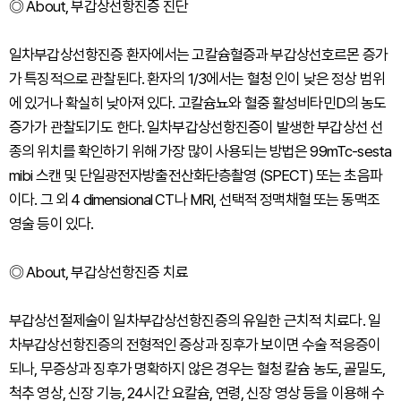
◎ About, 부갑상선항진증 진단
일차부갑상선항진증 환자에서는 고칼슘혈증과 부갑상선호르몬 증가
가 특징적으로 관찰된다. 환자의 1/3에서는 혈청 인이 낮은 정상 범위
에 있거나 확실히 낮아져 있다. 고칼슘뇨와 혈중 활성비타민D의 농도
증가가 관찰되기도 한다. 일차부갑상선항진증이 발생한 부갑상선 선
종의 위치를 확인하기 위해 가장 많이 사용되는 방법은 99mTc-sesta
mibi 스캔 및 단일광전자방출전산화단층촬영 (SPECT) 또는 초음파
이다. 그 외 4 dimensional CT나 MRI, 선택적 정맥채혈 또는 동맥조
영술 등이 있다.
◎ About, 부갑상선항진증 치료
부갑상선절제술이 일차부갑상선항진증의 유일한 근치적 치료다. 일
차부갑상선항진증의 전형적인 증상과 징후가 보이면 수술 적응증이
되나, 무증상과 징후가 명확하지 않은 경우는 혈청 칼슘 농도, 골밀도,
척추 영상, 신장 기능, 24시간 요칼슘, 연령, 신장 영상 등을 이용해 수