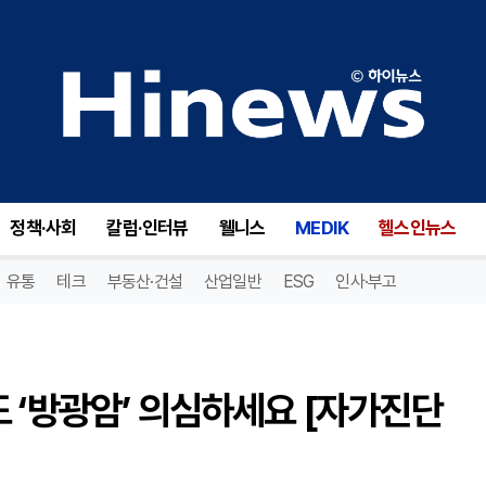
소변에서 피가? 아프지 않아도 ‘방광암’ 의심하세요 [자가진단 시리즈]
정책·사회
칼럼·인터뷰
웰니스
MEDIK
헬스인뉴스
유통
테크
부동산·건설
산업일반
ESG
인사·부고
 ‘방광암’ 의심하세요 [자가진단