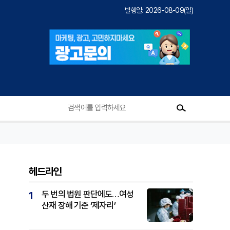
발행일: 2026-08-09(일)
헤드라인
두 번의 법원 판단에도…여성
1
산재 장해 기준 ‘제자리’