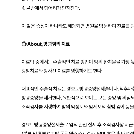
4. 골반에서 덩어리가 만져진다.
이 같은 증상이 하나라도 해당되면 병원을 방문하여 진료를 받
◎ About, 방광암의 치료
치료법 중에서는 수술적인 치료 방법이 암의 완치율을 가장 높
항암치료와 방사선 치료를 병행하기도 한다.
대표적인 수술적 치료는 경요도방광종양절제술이다. 척추마취
방광종양을 제거한다. 육안적으로 보이는 모든 종양 및 의심
조직검사를 시행하여 암의 악성도와 암세포의 침범 깊이 등을
경요도방광종양절제술로 암의 완전 절제 후 조직검사상 비근침
(복부 및 흉부 CT, 뼈 동위원소 스캔검사, MRI, 초음파,