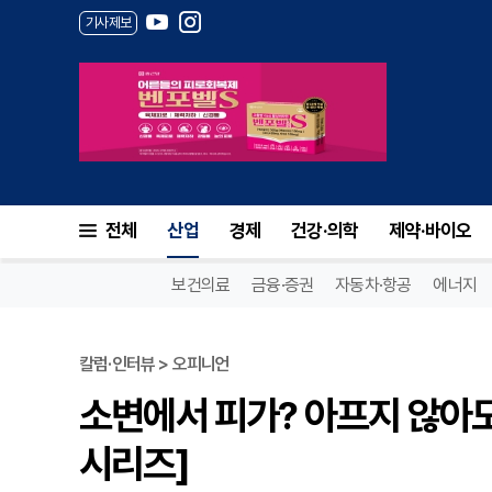
기사제보
전체
산업
경제
건강·의학
제약·바이오
보건의료
금융·증권
자동차·항공
에너지
칼럼·인터뷰 > 오피니언
소변에서 피가? 아프지 않아도
시리즈]