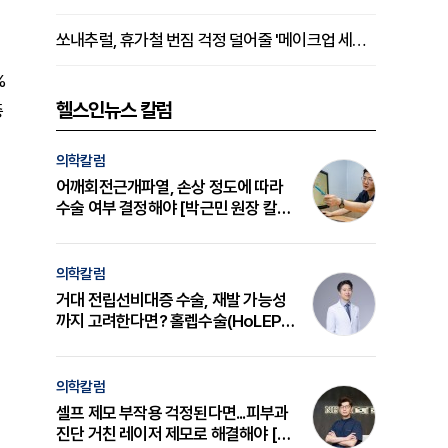
쏘내추럴, 휴가철 번짐 걱정 덜어줄 '메이크업 세팅 멀티 매직 실러' 제안
%
헬스인뉴스 칼럼
중
의학칼럼
어깨회전근개파열, 손상 정도에 따라
수술 여부 결정해야 [박근민 원장 칼
럼]
의학칼럼
거대 전립선비대증 수술, 재발 가능성
까지 고려한다면? 홀렙수술(HoLEP)
의 원리와 선택 기준 [길건 원장 칼럼]
의학칼럼
셀프 제모 부작용 걱정된다면...피부과
진단 거친 레이저 제모로 해결해야 [변