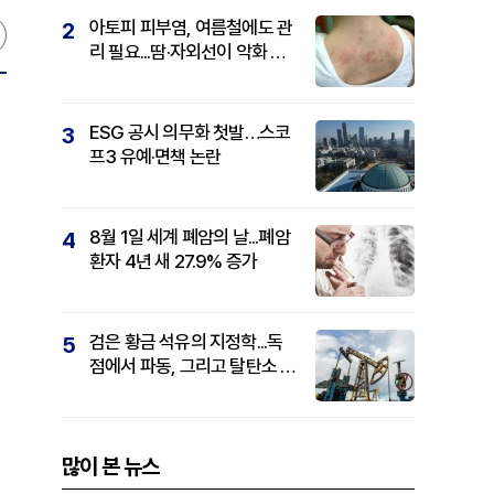
아토피 피부염, 여름철에도 관
2
리 필요...땀·자외선이 악화 요
인
ESG 공시 의무화 첫발…스코
3
프3 유예·면책 논란
8월 1일 세계 폐암의 날...폐암
4
환자 4년 새 27.9% 증가
검은 황금 석유의 지정학...독
5
점에서 파동, 그리고 탈탄소 패
권까지
많이 본 뉴스