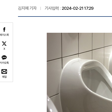
김지예 기자
기사입력 :
2024-02-21 17:29
페이스북
X
카카오톡
메일