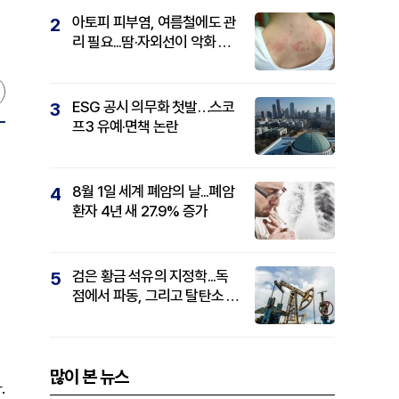
아토피 피부염, 여름철에도 관
2
리 필요...땀·자외선이 악화 요
인
ESG 공시 의무화 첫발…스코
3
프3 유예·면책 논란
8월 1일 세계 폐암의 날...폐암
4
환자 4년 새 27.9% 증가
검은 황금 석유의 지정학...독
5
점에서 파동, 그리고 탈탄소 패
권까지
많이 본 뉴스
.