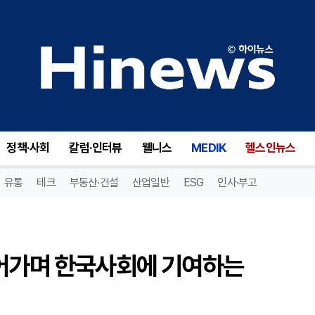
한국MSD, 글로벌 가치를 이어가며 한국사회에 기여하는 ESG경영 실천 [ESG캠페인]
정책·사회
칼럼·인터뷰
웰니스
MEDIK
헬스인뉴스
유통
테크
부동산·건설
산업일반
ESG
인사·부고
이어가며 한국사회에 기여하는