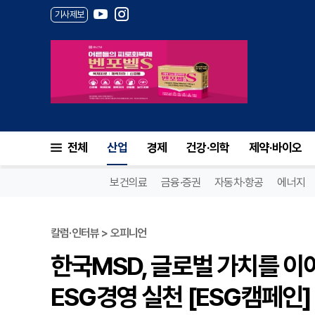
기사제보
전체
산업
경제
건강·의학
제약·바이오
보건의료
금융·증권
자동차·항공
에너지
칼럼·인터뷰 > 오피니언
한국MSD, 글로벌 가치를 
ESG경영 실천 [ESG캠페인]