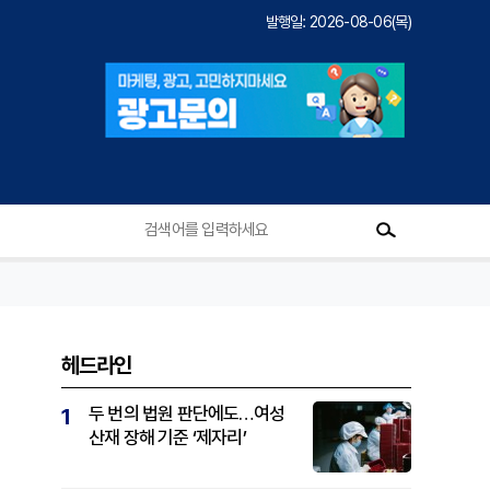
발행일: 2026-08-06(목)
헤드라인
두 번의 법원 판단에도…여성
1
산재 장해 기준 ‘제자리’