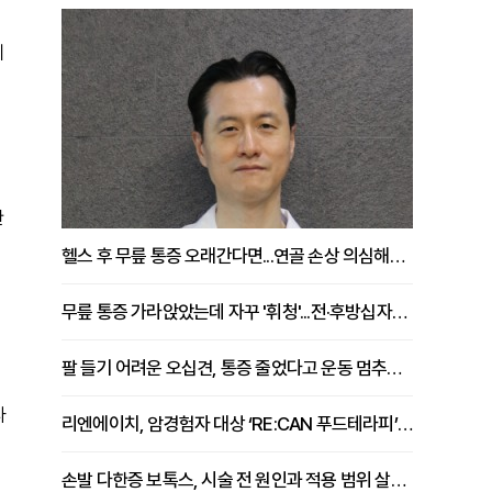
에
한
헬스 후 무릎 통증 오래간다면...연골 손상 의심해야 [김상범 원장 칼럼]
무릎 통증 가라앉았는데 자꾸 '휘청'...전·후방십자인대 파열 확인해야 [곽우경 원장 칼럼]
팔 들기 어려운 오십견, 통증 줄었다고 운동 멈추면 안 되는 이유 [이병욱 원장 칼럼]
다
리엔에이치, 암경험자 대상 ‘RE:CAN 푸드테라피’ 운영
손발 다한증 보톡스, 시술 전 원인과 적용 범위 살펴야 [강윤일 원장 칼럼]