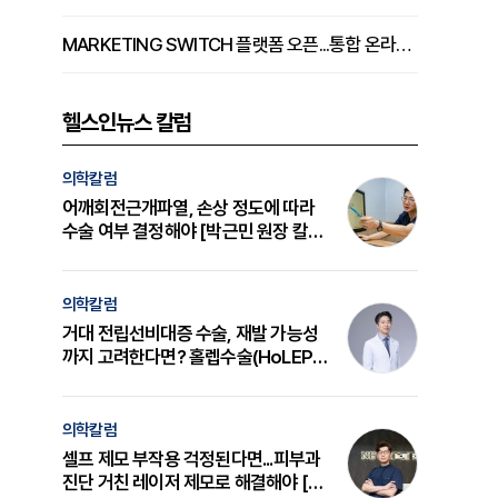
MARKETING SWITCH 플랫폼 오픈...통합 온라인 마케팅 서비스 확대
헬스인뉴스 칼럼
의학칼럼
어깨회전근개파열, 손상 정도에 따라
수술 여부 결정해야 [박근민 원장 칼
럼]
의학칼럼
거대 전립선비대증 수술, 재발 가능성
까지 고려한다면? 홀렙수술(HoLEP)
의 원리와 선택 기준 [길건 원장 칼럼]
의
의학칼럼
셀프 제모 부작용 걱정된다면...피부과
진단 거친 레이저 제모로 해결해야 [변