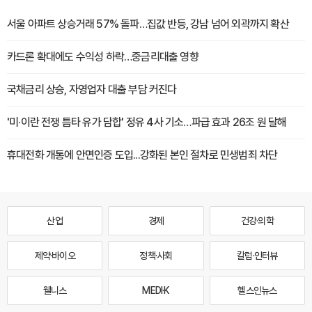
서울 아파트 상승거래 57% 돌파…집값 반등, 강남 넘어 외곽까지 확산
카드론 확대에도 수익성 하락…중금리대출 영향
국채금리 상승, 자영업자 대출 부담 커진다
'미·이란 전쟁 틈타 유가 담합' 정유 4사 기소…파급 효과 26조 원 달해
휴대전화 개통에 안면인증 도입...강화된 본인 절차로 민생범죄 차단
산업
경제
건강·의학
제약·바이오
정책·사회
칼럼·인터뷰
웰니스
MEDI·K
헬스인뉴스