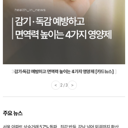
감기·독감 예방하고 면역력 높이는 4가지 영양제 [카드뉴스]
<
3 / 3
>
주요 뉴스
서울 아파트 상승거래 57% 돌파…집값 반등, 강남 넘어 외곽까지 확산