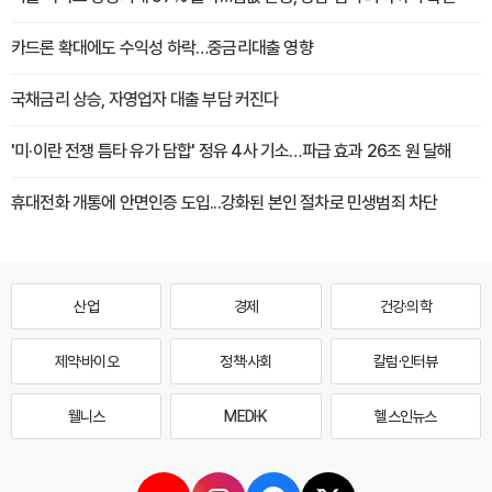
카드론 확대에도 수익성 하락…중금리대출 영향
국채금리 상승, 자영업자 대출 부담 커진다
'미·이란 전쟁 틈타 유가 담합' 정유 4사 기소…파급 효과 26조 원 달해
휴대전화 개통에 안면인증 도입...강화된 본인 절차로 민생범죄 차단
산업
경제
건강·의학
제약·바이오
정책·사회
칼럼·인터뷰
웰니스
MEDI·K
헬스인뉴스