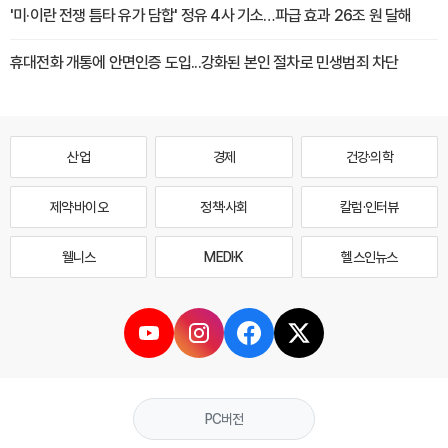
'미·이란 전쟁 틈타 유가 담합' 정유 4사 기소…파급 효과 26조 원 달해
휴대전화 개통에 안면인증 도입...강화된 본인 절차로 민생범죄 차단
산업
경제
건강·의학
제약·바이오
정책·사회
칼럼·인터뷰
웰니스
MEDI·K
헬스인뉴스
PC버전