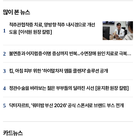
많이 본 뉴스
척추관협착증 치료, 양방향 척추 내시경으로 개선
1
도움 [이석원 원장 칼럼]
2
불면증과 어지럼증·이명 증상까지 반복...수면장애 원인 치료로 극복해야
3
킵, 아침 피부 위한 '하이알차저 앰플 클렌저' 솔루션 공개
4
정관수술을 바라보는 젊은 부부들의 달라진 시선 [윤지환 원장 칼럼]
5
닥터자르트, '워터밤 부산 2026' 공식 스폰서로 브랜드 부스 전개
카드뉴스