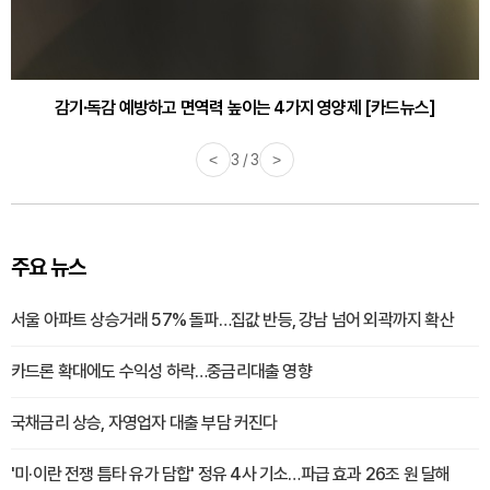
감기·독감 예방하고 면역력 높이는 4가지 영양제 [카드뉴스]
<
3 / 3
>
주요 뉴스
서울 아파트 상승거래 57% 돌파…집값 반등, 강남 넘어 외곽까지 확산
카드론 확대에도 수익성 하락…중금리대출 영향
국채금리 상승, 자영업자 대출 부담 커진다
'미·이란 전쟁 틈타 유가 담합' 정유 4사 기소…파급 효과 26조 원 달해