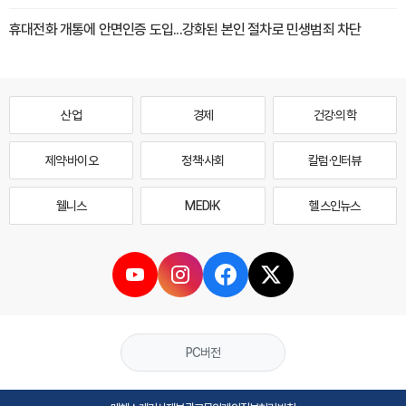
휴대전화 개통에 안면인증 도입...강화된 본인 절차로 민생범죄 차단
산업
경제
건강·의학
제약·바이오
정책·사회
칼럼·인터뷰
웰니스
MEDI·K
헬스인뉴스
PC버전