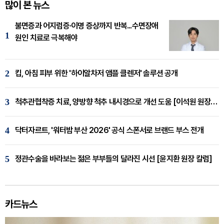
많이 본 뉴스
불면증과 어지럼증·이명 증상까지 반복...수면장애
1
원인 치료로 극복해야
2
킵, 아침 피부 위한 '하이알차저 앰플 클렌저' 솔루션 공개
3
척추관협착증 치료, 양방향 척추 내시경으로 개선 도움 [이석원 원장 칼럼]
4
닥터자르트, '워터밤 부산 2026' 공식 스폰서로 브랜드 부스 전개
5
정관수술을 바라보는 젊은 부부들의 달라진 시선 [윤지환 원장 칼럼]
카드뉴스