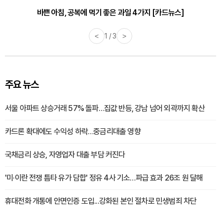
바쁜 아침, 공복에 먹기 좋은 과일 4가지 [카드뉴스]
<
1 / 3
>
주요 뉴스
서울 아파트 상승거래 57% 돌파…집값 반등, 강남 넘어 외곽까지 확산
카드론 확대에도 수익성 하락…중금리대출 영향
국채금리 상승, 자영업자 대출 부담 커진다
'미·이란 전쟁 틈타 유가 담합' 정유 4사 기소…파급 효과 26조 원 달해
휴대전화 개통에 안면인증 도입...강화된 본인 절차로 민생범죄 차단