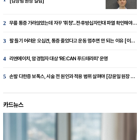
[김상범 원장 칼럼]
2
무릎 통증 가라앉았는데 자꾸 '휘청'...전·후방십자인대 파열 확인해야 [곽우경 원장 칼럼]
3
팔 들기 어려운 오십견, 통증 줄었다고 운동 멈추면 안 되는 이유 [이병욱 원장 칼럼]
4
리엔에이치, 암경험자 대상 ‘RE:CAN 푸드테라피’ 운영
5
손발 다한증 보톡스, 시술 전 원인과 적용 범위 살펴야 [강윤일 원장 칼럼]
카드뉴스