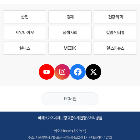
산업
경제
건강·의학
제약·바이오
정책·사회
칼럼·인터뷰
웰니스
MEDI·K
헬스인뉴스
PC버전
매체소개
기사제보
광고문의
개인정보처리방침
제호: hinews(하이뉴스)
주소: 서울특별시 영등포구 국제금융로2길 17 시티플라자 421호