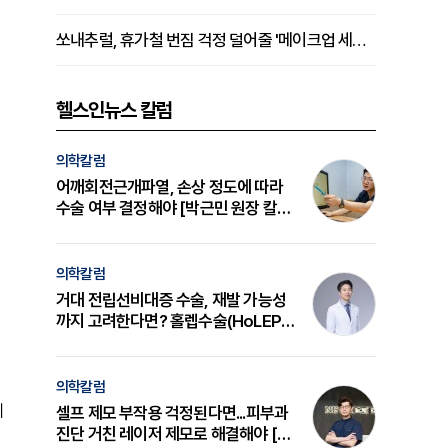
쏘내추럴, 휴가철 번짐 걱정 덜어줄 '메이크업 세팅 멀티 매직 실러' 제안
헬스인뉴스 칼럼
의학칼럼
어깨회전근개파열, 손상 정도에 따라
수술 여부 결정해야 [박근민 원장 칼
럼]
의학칼럼
거대 전립선비대증 수술, 재발 가능성
까지 고려한다면? 홀렙수술(HoLEP)
의 원리와 선택 기준 [길건 원장 칼럼]
의학칼럼
게
셀프 제모 부작용 걱정된다면...피부과
진단 거친 레이저 제모로 해결해야 [변