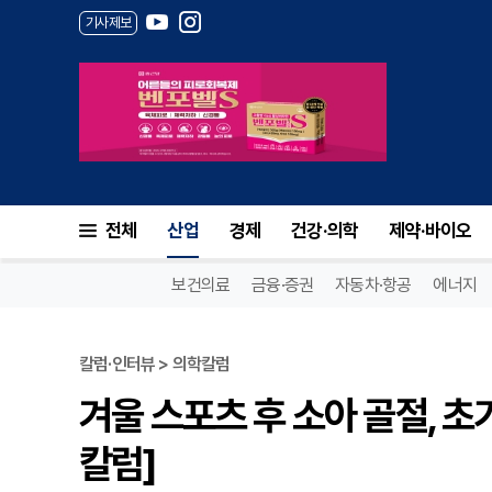
기사제보
전체
산업
경제
건강·의학
제약·바이오
보건의료
금융·증권
자동차·항공
에너지
칼럼·인터뷰 > 의학칼럼
겨울 스포츠 후 소아 골절, 초
칼럼]