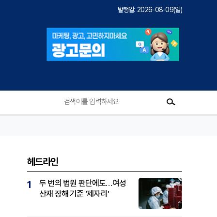
발행일: 2026-08-09(일)
헤드라인
두 번의 법원 판단에도…여성
1
산재 장해 기준 ‘제자리’