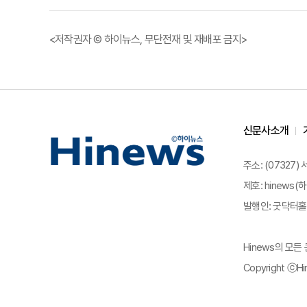
<저작권자 © 하이뉴스, 무단전재 및 재배포 금지>
신문사소개
주소: (07327)
제호: hinews(하
발행인: 굿닥터홀딩
Hinews의 모
Copyright ⓒHin