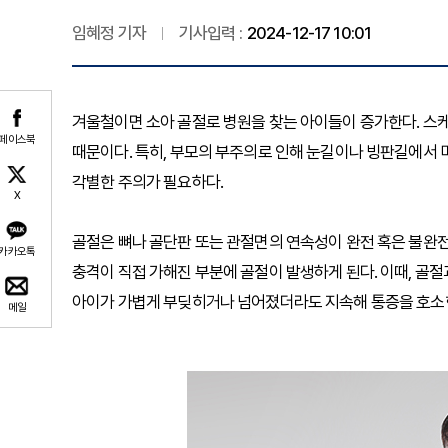
임혜정 기자
기사입력 :
2024-12-17 10:01
겨울철이면 소아 골절로 병원을 찾는 아이들이 증가한다. 스케
페이스북
때문이다. 특히, 부모의 부주의로 인해 눈길이나 빙판길에서 
각별한 주의가 필요하다.
X
골절은 뼈나 골단판 또는 관절면의 연속성이 완전 혹은 불완전
카카오톡
충격이 직접 가해진 부분에 골절이 발생하게 된다. 이때, 골절
아이가 가볍게 부딪히거나 넘어졌더라도 지속해 통증을 호소한
메일