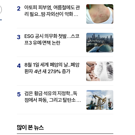
아토피 피부염, 여름철에도 관
2
리 필요...땀·자외선이 악화 요
인
ESG 공시 의무화 첫발…스코
3
프3 유예·면책 논란
8월 1일 세계 폐암의 날...폐암
4
환자 4년 새 27.9% 증가
검은 황금 석유의 지정학...독
5
점에서 파동, 그리고 탈탄소 패
권까지
많이 본 뉴스