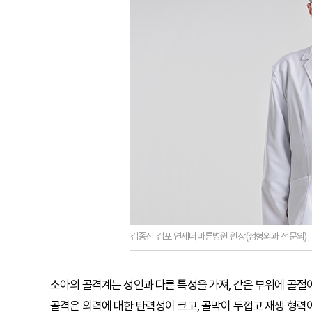
김종진 김포 연세더바른병원 원장(정형외과 전문의)
소아의 골격계는 성인과 다른 특성을 가져, 같은 부위에 골절이
골격은 외력에 대한 탄력성이 크고, 골막이 두껍고 재생 형력