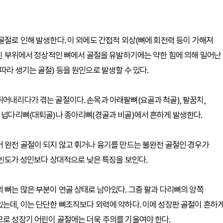
골절로 인해 발생한다. 이 외에도 간접적 외상(뼈에 회전력 등이 가해져
약해진 부위에서 정상적인 뼈에서 골절을 유발하기에는 약한 힘에 의해 일어난
따라 생기는 골절) 등을 원인으로 발생할 수 있다.
뛰어내리다가 겪는 골절이다. 손목과 아래팔뼈(요골과 척골), 팔꿈치,
은 넙다리뼈(대퇴골)나 종아리뼈(경골과 비골)에서 흔하게 발생한다.
어 완전 골절이 되지 않고 휘거나 융기를 만드는 불완전 골절인 경우가
생 빈도가 성인보다 상대적으로 낮은 특징을 보인다.
 뼈는 많은 부분이 연골 상태로 남아있다. 그중 팔과 다리뼈의 양쪽
있는데, 이는 단단한 뼈조직보다 외력에 약하다. 이에 성장판 골절이 흔하
므로 성장기 어린이 골절에는 더욱 주의를 기울여야 한다.