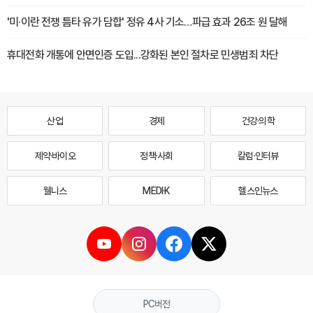
'미·이란 전쟁 틈타 유가 담합' 정유 4사 기소…파급 효과 26조 원 달해
휴대전화 개통에 안면인증 도입...강화된 본인 절차로 민생범죄 차단
산업
경제
건강·의학
제약·바이오
정책·사회
칼럼·인터뷰
웰니스
MEDI·K
헬스인뉴스
PC버전