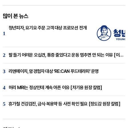
많이 본 뉴스
청년피자, 요기요 주문 고객 대상 프로모션 전개
1
2
팔 들기 어려운 오십견, 통증 줄었다고 운동 멈추면 안 되는 이유 [이병욱 원장 칼럼]
3
리엔에이치, 암경험자 대상 ‘RE:CAN 푸드테라피’ 운영
4
허리 MRI는 정상인데 계속 아픈 이유 [차기용 원장 칼럼]
5
휴가철 건강검진, 금식·복용약 등 사전 확인 필요 [정도감 원장 칼럼]