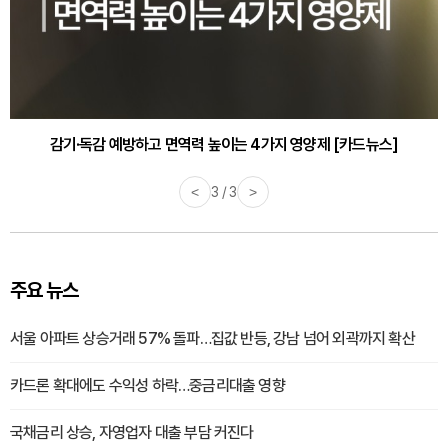
감기·독감 예방하고 면역력 높이는 4가지 영양제 [카드뉴스]
<
3 / 3
>
주요 뉴스
서울 아파트 상승거래 57% 돌파…집값 반등, 강남 넘어 외곽까지 확산
카드론 확대에도 수익성 하락…중금리대출 영향
국채금리 상승, 자영업자 대출 부담 커진다