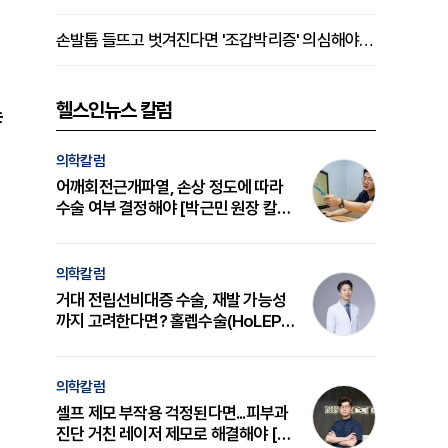
손발톱 들뜨고 벗겨진다면 '조갑박리증' 의심해야 [김철윤 원장 칼럼]
헬스인뉴스 칼럼
는
의학칼럼
어깨회전근개파열, 손상 정도에 따라
수술 여부 결정해야 [박근민 원장 칼
럼]
의학칼럼
거대 전립선비대증 수술, 재발 가능성
까지 고려한다면? 홀렙수술(HoLEP)
의 원리와 선택 기준 [길건 원장 칼럼]
의학칼럼
셀프 제모 부작용 걱정된다면...피부과
진단 거친 레이저 제모로 해결해야 [변