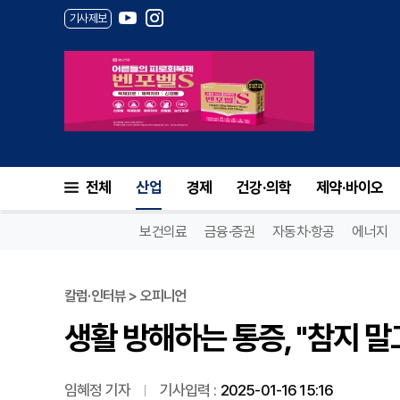
기사제보
생활 방해하는 통증, "참지 말
전체
산업
경제
건강·의학
제약·바이오
보건의료
금융·증권
자동차·항공
에너지
칼럼·인터뷰 > 오피니언
생활 방해하는 통증, "참지 
임혜정 기자
기사입력 :
2025-01-16 15:16