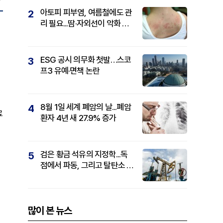
아토피 피부염, 여름철에도 관
2
리 필요...땀·자외선이 악화 요
인
ESG 공시 의무화 첫발…스코
3
프3 유예·면책 논란
8월 1일 세계 폐암의 날...폐암
4
료
환자 4년 새 27.9% 증가
검은 황금 석유의 지정학...독
5
점에서 파동, 그리고 탈탄소 패
권까지
많이 본 뉴스