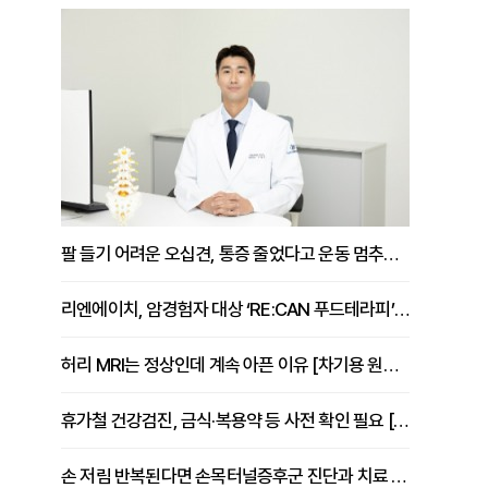
팔 들기 어려운 오십견, 통증 줄었다고 운동 멈추면 안 되는 이유 [이병욱 원장 칼럼]
리엔에이치, 암경험자 대상 ‘RE:CAN 푸드테라피’ 운영
허리 MRI는 정상인데 계속 아픈 이유 [차기용 원장 칼럼]
휴가철 건강검진, 금식·복용약 등 사전 확인 필요 [정도감 원장 칼럼]
손 저림 반복된다면 손목터널증후군 진단과 치료 시기 살펴야 [김동현 원장 칼럼]