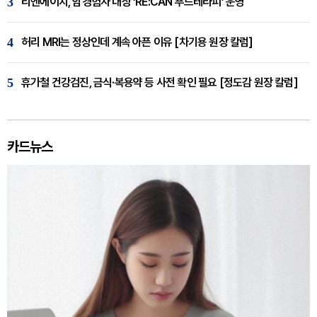
3
리엔에이치, 암경험자 대상 ‘RE:CAN 푸드테라피’ 운영
4
허리 MRI는 정상인데 계속 아픈 이유 [차기용 원장 칼럼]
5
휴가철 건강검진, 금식·복용약 등 사전 확인 필요 [정도감 원장 칼럼]
카드뉴스