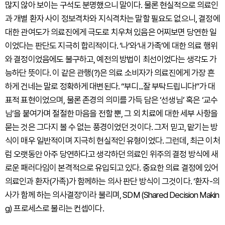
많지 않아 보이는 구석도 분명했으니 말이다. 물론 현실적으로 의료인
과 개별 환자 사이 정보격차와 지식격차는 말할 필요도 없으니, 결정에
대한 관여도가 의료진에게 극도로 치우쳐 있음은 어찌보면 당연한 일
이었다는 판단도 지극히 합리적이다. ‘나’와‘내 가족’에 대한 의료 행위
와 결정이었음에도 불구하고, 예전의 방법이 최선이었다는 생각도 가
능하단 뜻이다. 이 같은 관행(?)은 의료 소비자가 의료진에게 가장 흔
하게 건네는 말로 정확하게 대변된다. “부디...잘 부탁드립니다!”가 대
표적 표현이었으며, 물론 존경의 의미를 가득 담은 ‘선생님’ 혹은 ‘교수
님’을 붙여가며 절절한 마음을 전할 뿐, 그 외 치료에 대한 세부 사항을
묻는 것은 그다지 볼 수 없는 풍경이었던 것이다. 그저 믿고, 맡기는 방
식이 매우 일반적이며 지극히 현실적인 유형이었다. 그런데, 최근 이처
럼 오랫동안 아주 당연하다고 생각하던 의료인 위주의 결정 방식에 새
로운 패러다임이 본격적으로 유입되고 있다. 중요한 의료 결정에 있어
의료인과 환자(가족)가 함께하는 의사 판단 방식이 그것이다. ‘환자-의
사가 함께 하는 의사결정’이라 불리며, SDM (Shared Decision Makin
g) 프로세스로 불리는 컨셉이다.