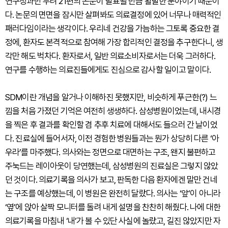
연구성과만 무려 21편의 논문이 발표될 만큼 활발한 분야이기 때문이
다. 논문의 면면을 잠시만 살펴봐도 의료결정에 있어 너무나 매력적인
패러다임이라는 생각이다. 우리네 건강을 가늠하는 그토록 중요한 결
정에, 환자도 본격적으로 참여해 가장 합리적인 결정을 추구한다니, 생
각만 해도 벅차다. 환자로서, 일반 의료소비자로서는 더욱 그러하다.
연구를 수행하는 의료진들에게도 진심으로 감사할 일이고 말이다.
SDM이란 개념을 알거나 이해하진 못했지만, 비슷하게 푸근한(?) 느
낌을 처음 가졌던 기억은 여전히 생생하다. 삼성병원이었는데, 내시경
을 찍은 후 결과를 확인할 겸 추후 치료에 대해서도 들으러 간 날이었
다. 진료실에 들어서자, 이전 경험한 병원들과는 뭔가 상당히 다른 ‘아
우라’를 마주했다. 의사와는 정면으로 대면하는 구조, 왠지 불편하고
주눅드는 레이아웃이 당연했는데, 삼성병원의 진료실은 그렇지 않았
던 것이다. 의료기록을 의사가 보고, 판독한 다음 환자에겐 말만 건네
는 구조를 예상했는데, 이 병원은 완전히 달랐다. 의사는 ‘앞’이 아니라
‘옆’에 앉아 살짝 모니터를 돌려 내게 설명을 찬찬히 해줬다. 나에 대한
의료기록을 마침내 ‘내’가 볼 수 있단 사실에 놀랐고, 길진 않았지만 자