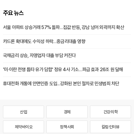
주요 뉴스
서울 아파트 상승거래 57% 돌파…집값 반등, 강남 넘어 외곽까지 확산
카드론 확대에도 수익성 하락…중금리대출 영향
국채금리 상승, 자영업자 대출 부담 커진다
'미·이란 전쟁 틈타 유가 담합' 정유 4사 기소…파급 효과 26조 원 달해
휴대전화 개통에 안면인증 도입...강화된 본인 절차로 민생범죄 차단
산업
경제
건강·의학
제약·바이오
정책·사회
칼럼·인터뷰