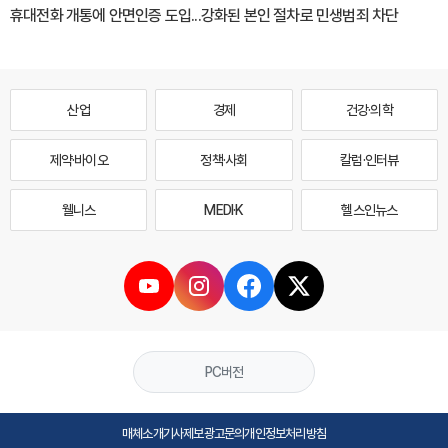
휴대전화 개통에 안면인증 도입...강화된 본인 절차로 민생범죄 차단
산업
경제
건강·의학
제약·바이오
정책·사회
칼럼·인터뷰
웰니스
MEDI·K
헬스인뉴스
PC버전
매체소개
기사제보
광고문의
개인정보처리방침