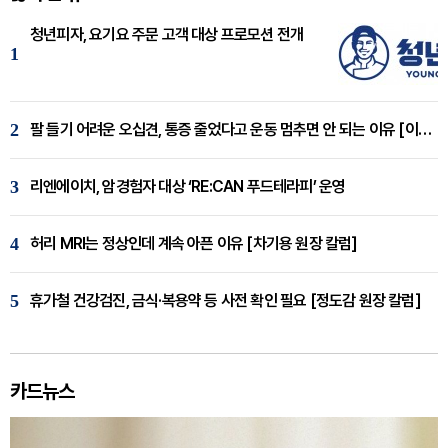
청년피자, 요기요 주문 고객 대상 프로모션 전개
1
2
팔 들기 어려운 오십견, 통증 줄었다고 운동 멈추면 안 되는 이유 [이병욱 원장 칼럼]
3
리엔에이치, 암경험자 대상 ‘RE:CAN 푸드테라피’ 운영
4
허리 MRI는 정상인데 계속 아픈 이유 [차기용 원장 칼럼]
5
휴가철 건강검진, 금식·복용약 등 사전 확인 필요 [정도감 원장 칼럼]
카드뉴스