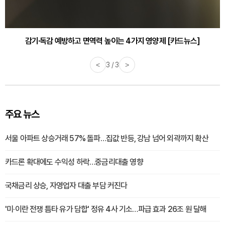
감기·독감 예방하고 면역력 높이는 4가지 영양제 [카드뉴스]
<
3 / 3
>
주요 뉴스
서울 아파트 상승거래 57% 돌파…집값 반등, 강남 넘어 외곽까지 확산
카드론 확대에도 수익성 하락…중금리대출 영향
국채금리 상승, 자영업자 대출 부담 커진다
'미·이란 전쟁 틈타 유가 담합' 정유 4사 기소…파급 효과 26조 원 달해