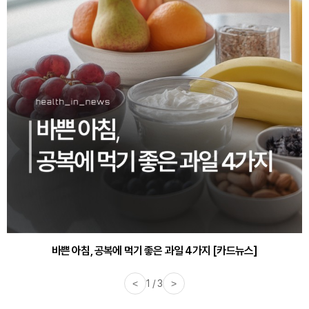
바쁜 아침, 공복에 먹기 좋은 과일 4가지 [카드뉴스]
<
1 / 3
>