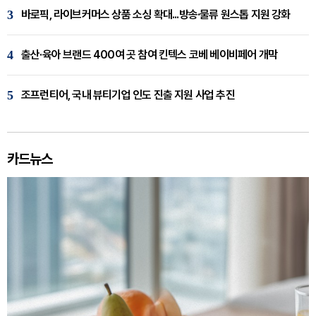
3
바로픽, 라이브커머스 상품 소싱 확대...방송·물류 원스톱 지원 강화
4
출산·육아 브랜드 400여 곳 참여 킨텍스 코베 베이비페어 개막
5
조프런티어, 국내 뷰티기업 인도 진출 지원 사업 추진
카드뉴스