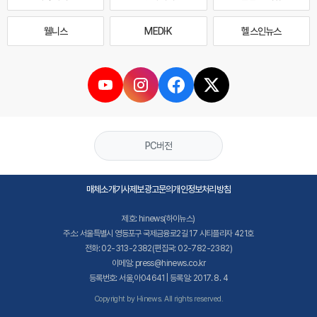
웰니스
MEDI·K
헬스인뉴스
PC버전
매체소개
기사제보
광고문의
개인정보처리방침
제호: hinews(하이뉴스)
주소: 서울특별시 영등포구 국제금융로2길 17 시티플라자 421호
전화: 02-313-2382(편집국: 02-782-2382)
이메일: press@hinews.co.kr
등록번호: 서울,아04641 | 등록일: 2017. 8. 4
Copyright by Hinews. All rights reserved.