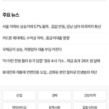
주요 뉴스
서울 아파트 상승거래 57% 돌파…집값 반등, 강남 넘어 외곽까지 확산
카드론 확대에도 수익성 하락…중금리대출 영향
국채금리 상승, 자영업자 대출 부담 커진다
'미·이란 전쟁 틈타 유가 담합' 정유 4사 기소…파급 효과 26조 원 달해
휴대전화 개통에 안면인증 도입...강화된 본인 절차로 민생범죄 차단
산업
경제
건강·의학
제약·바이오
정책·사회
칼럼·인터뷰