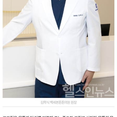
김학식 백세본튼튼의원 원장