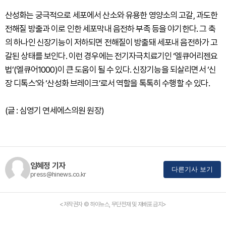
산성화는 궁극적으로 세포에서 산소와 유용한 영양소의 고갈, 과도한
전해질 방출과 이로 인한 세포막내 음전하 부족 등을 야기한다. 그 축
의 하나인 신장기능이 저하되면 전해질이 방출돼 세포내 음전하가 고
갈된 상태를 보인다. 이런 경우에는 전기자극치료기인 ‘엘큐어리젠요
법’(엘큐어1000)이 큰 도움이 될 수 있다. 신장기능을 되살리면서 ‘신
장 디톡스’와 ‘산성화 브레이크’로서 역할을 톡톡히 수행할 수 있다.
(글 : 심영기 연세에스의원 원장)
임혜정 기자
다른기사 보기
press@hinews.co.kr
<저작권자 © 하이뉴스, 무단전재 및 재배포 금지>