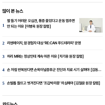
많이 본 뉴스
팔 들기 어려운 오십견, 통증 줄었다고 운동 멈추면
1
안 되는 이유 [이병욱 원장 칼럼]
2
리엔에이치, 암경험자 대상 ‘RE:CAN 푸드테라피’ 운영
3
허리 MRI는 정상인데 계속 아픈 이유 [차기용 원장 칼럼]
4
손 저림 반복된다면 손목터널증후군 진단과 치료 시기 살펴야 [김동현 원장 칼럼]
5
손발톱 들뜨고 벗겨진다면 '조갑박리증' 의심해야 [김철윤 원장 칼럼]
카드뉴스