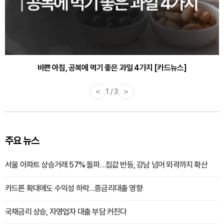
바쁜 아침, 공복에 먹기 좋은 과일 4가지 [카드뉴스]
<
1 / 3
>
주요 뉴스
서울 아파트 상승거래 57% 돌파…집값 반등, 강남 넘어 외곽까지 확산
카드론 확대에도 수익성 하락…중금리대출 영향
국채금리 상승, 자영업자 대출 부담 커진다