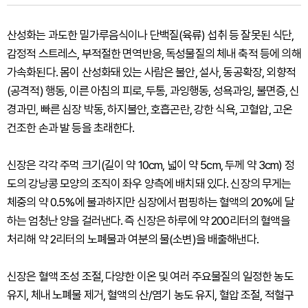
산성화는 과도한 밀가루음식이나 단백질(육류) 섭취 등 잘못된 식단,
감정적 스트레스, 부적절한 면역반응, 독성물질의 체내 축적 등에 의해
가속화된다. 몸이 산성화돼 있는 사람은 불안, 설사, 동공확장, 외향적
(공격적) 행동, 이른 아침의 피로, 두통, 과잉행동, 성욕과잉, 불면증, 신
경과민, 빠른 심장 박동, 하지불안, 호흡곤란, 강한 식욕, 고혈압, 고온
건조한 손과 발 등을 초래한다.
신장은 각각 주먹 크기(길이 약 10cm, 넓이 약 5cm, 두께 약 3cm) 정
도의 강낭콩 모양의 조직이 좌우 양측에 배치돼 있다. 신장의 무게는
체중의 약 0.5%에 불과하지만 심장에서 펌핑하는 혈액의 20%에 달
하는 엄청난 양을 걸러낸다. 즉 신장은 하루에 약 200리터의 혈액을
처리해 약 2리터의 노폐물과 여분의 물(소변)을 배출해낸다.
신장은 혈액 조성 조절, 다양한 이온 및 여러 주요물질의 일정한 농도
유지, 체내 노폐물 제거, 혈액의 산/염기 농도 유지, 혈압 조절, 적혈구