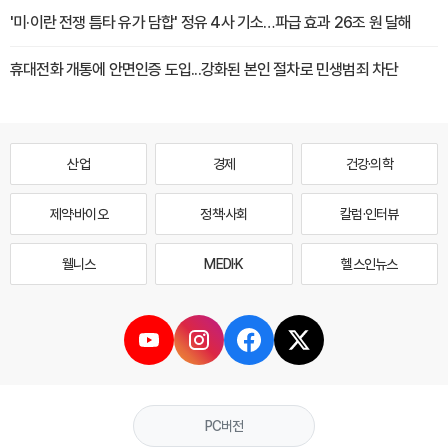
'미·이란 전쟁 틈타 유가 담합' 정유 4사 기소…파급 효과 26조 원 달해
휴대전화 개통에 안면인증 도입...강화된 본인 절차로 민생범죄 차단
산업
경제
건강·의학
제약·바이오
정책·사회
칼럼·인터뷰
웰니스
MEDI·K
헬스인뉴스
PC버전