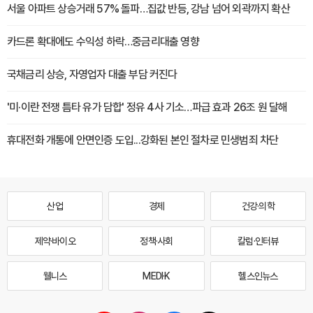
서울 아파트 상승거래 57% 돌파…집값 반등, 강남 넘어 외곽까지 확산
카드론 확대에도 수익성 하락…중금리대출 영향
국채금리 상승, 자영업자 대출 부담 커진다
'미·이란 전쟁 틈타 유가 담합' 정유 4사 기소…파급 효과 26조 원 달해
휴대전화 개통에 안면인증 도입...강화된 본인 절차로 민생범죄 차단
산업
경제
건강·의학
제약·바이오
정책·사회
칼럼·인터뷰
웰니스
MEDI·K
헬스인뉴스