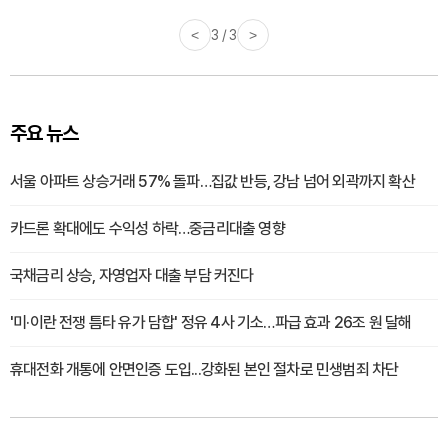
<
3 / 3
>
주요 뉴스
서울 아파트 상승거래 57% 돌파…집값 반등, 강남 넘어 외곽까지 확산
카드론 확대에도 수익성 하락…중금리대출 영향
국채금리 상승, 자영업자 대출 부담 커진다
'미·이란 전쟁 틈타 유가 담합' 정유 4사 기소…파급 효과 26조 원 달해
휴대전화 개통에 안면인증 도입...강화된 본인 절차로 민생범죄 차단