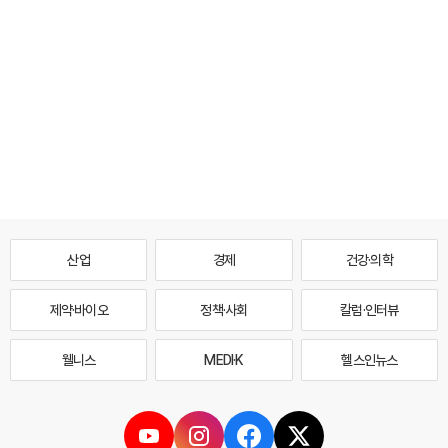
산업
경제
건강·의학
제약·바이오
정책·사회
칼럼·인터뷰
웰니스
MEDI·K
헬스인뉴스