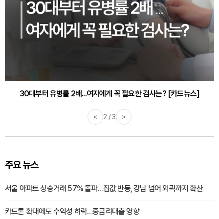
30대부터 유병률 2배...여자에게 꼭 필요한 검사는? [카드뉴스]
감기·독감 예방하고 면역력 높이는 4가지 영양제 [카드뉴스]
<
2 / 3
>
주요 뉴스
서울 아파트 상승거래 57% 돌파…집값 반등, 강남 넘어 외곽까지 확산
카드론 확대에도 수익성 하락…중금리대출 영향