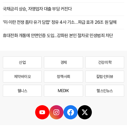
국채금리 상승, 자영업자 대출 부담 커진다
'미·이란 전쟁 틈타 유가 담합' 정유 4사 기소…파급 효과 26조 원 달해
휴대전화 개통에 안면인증 도입...강화된 본인 절차로 민생범죄 차단
산업
경제
건강·의학
제약·바이오
정책·사회
칼럼·인터뷰
웰니스
MEDI·K
헬스인뉴스