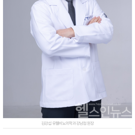
김강섭 유웰비뇨의학과 강남점 원장