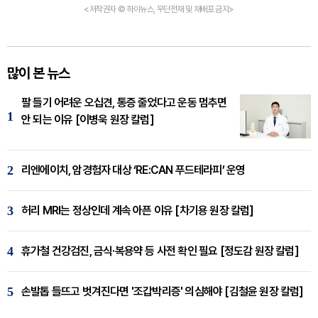
<저작권자 © 하이뉴스, 무단전재 및 재배포 금지>
많이 본 뉴스
팔 들기 어려운 오십견, 통증 줄었다고 운동 멈추면
1
안 되는 이유 [이병욱 원장 칼럼]
2
리엔에이치, 암경험자 대상 ‘RE:CAN 푸드테라피’ 운영
3
허리 MRI는 정상인데 계속 아픈 이유 [차기용 원장 칼럼]
4
휴가철 건강검진, 금식·복용약 등 사전 확인 필요 [정도감 원장 칼럼]
5
손발톱 들뜨고 벗겨진다면 '조갑박리증' 의심해야 [김철윤 원장 칼럼]