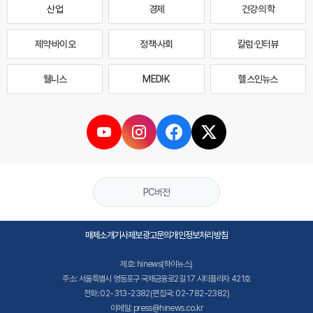
산업
경제
건강·의학
제약·바이오
정책·사회
칼럼·인터뷰
웰니스
MEDI·K
헬스인뉴스
PC버전
매체소개
기사제보
광고문의
개인정보처리방침
제호: hinews(하이뉴스)
주소: 서울특별시 영등포구 국제금융로2길 17 시티플라자 421호
전화: 02-313-2382(편집국: 02-782-2382)
이메일: press@hinews.co.kr