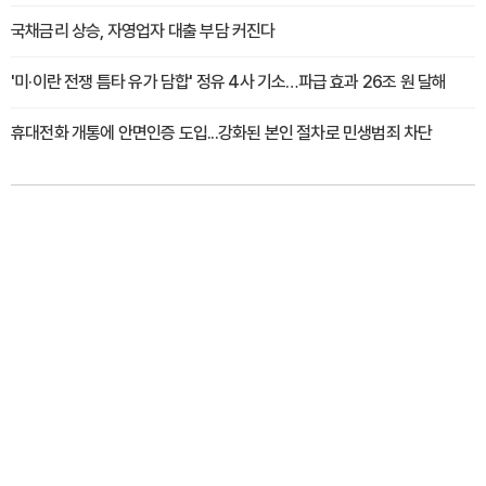
국채금리 상승, 자영업자 대출 부담 커진다
'미·이란 전쟁 틈타 유가 담합' 정유 4사 기소…파급 효과 26조 원 달해
휴대전화 개통에 안면인증 도입...강화된 본인 절차로 민생범죄 차단